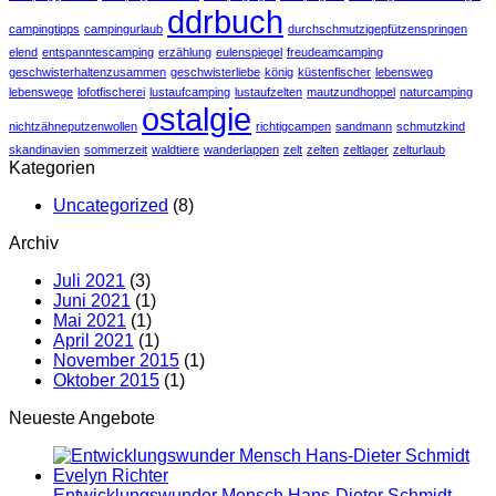
ddrbuch
campingtipps
campingurlaub
durchschmutzigepfützenspringen
elend
entspanntescamping
erzählung
eulenspiegel
freudeamcamping
geschwisterhaltenzusammen
geschwisterliebe
könig
küstenfischer
lebensweg
lebenswege
lofotfischerei
lustaufcamping
lustaufzelten
mautzundhoppel
naturcamping
ostalgie
nichtzähneputzenwollen
richtigcampen
sandmann
schmutzkind
skandinavien
sommerzeit
waldtiere
wanderlappen
zelt
zelten
zeltlager
zelturlaub
Kategorien
Uncategorized
(8)
Archiv
Juli 2021
(3)
Juni 2021
(1)
Mai 2021
(1)
April 2021
(1)
November 2015
(1)
Oktober 2015
(1)
Neueste Angebote
Entwicklungswunder Mensch Hans-Dieter Schmidt