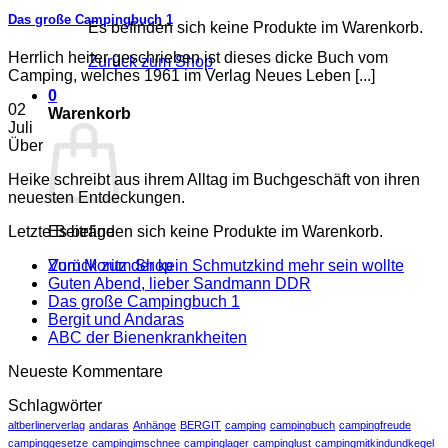
Das große Campingbuch 1
Es befinden sich keine Produkte im Warenkorb.
Herrlich heiter geschrieben ist dieses dicke Buch vom
Zurück zum Shop
Camping, welches 1961 im Verlag Neues Leben [...]
0
02
Warenkorb
Juli
Über
Heike schreibt aus ihrem Alltag im Buchgeschäft von ihren
neuesten Entdeckungen.
Letzte Beiträge
Es befinden sich keine Produkte im Warenkorb.
Vom Moritz der kein Schmutzkind mehr sein wollte
Zurück zum Shop
Guten Abend, lieber Sandmann DDR
Das große Campingbuch 1
Bergit und Andaras
ABC der Bienenkrankheiten
Neueste Kommentare
Schlagwörter
altberlinerverlag
andaras
Anhänge
BERGIT
camping
campingbuch
campingfreude
campinggesetze
campingimschnee
campinglager
campinglust
campingmitkindundkegel