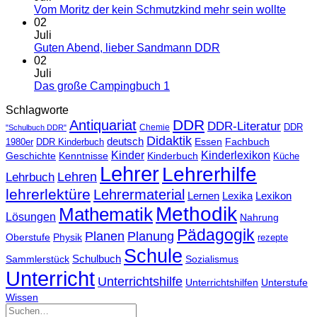
Vom Moritz der kein Schmutzkind mehr sein wollte
02
Juli
Guten Abend, lieber Sandmann DDR
02
Juli
Das große Campingbuch 1
Schlagworte
DDR
Antiquariat
DDR-Literatur
Chemie
DDR
"Schulbuch DDR"
Didaktik
deutsch
Essen
Fachbuch
1980er
DDR Kinderbuch
Kinder
Kinderlexikon
Geschichte
Kenntnisse
Kinderbuch
Küche
Lehrer
Lehrerhilfe
Lehrbuch
Lehren
lehrerlektüre
Lehrermaterial
Lernen
Lexika
Lexikon
Methodik
Mathematik
Lösungen
Nahrung
Pädagogik
Planen
Planung
Physik
Oberstufe
rezepte
Schule
Schulbuch
Sammlerstück
Sozialismus
Unterricht
Unterrichtshilfe
Unterrichtshilfen
Unterstufe
Wissen
Suchen