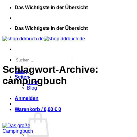
Zum
Das Wichtigste in der Übersicht
Inhalt
springen
Das Wichtigste in der Übersicht
Suchen
nach:
Schlagwort-Archive:
Shop
Seiten
campingbuch
Über
Blog
Anmelden
Warenkorb /
0,00
€
0