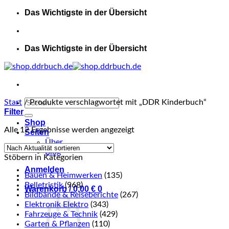
Zum
Das Wichtigste in der Übersicht
Inhalt
springen
Das Wichtigste in der Übersicht
Suchen
Start
/
Produkte verschlagwortet mit „DDR Kinderbuch“
Filter
nach:
Shop
Nach
Alle 12 Ergebnisse werden angezeigt
Seiten
Aktualität
Über
sortiert
Blog
Stöbern in Kategorien
Anmelden
Bauen & Heimwerken
(135)
Belletristik
(968)
Warenkorb /
0,00
€
0
Bildbände & Reiseberichte
(267)
Elektronik Elektro
(343)
Fahrzeuge & Technik
(429)
Garten & Pflanzen
(110)