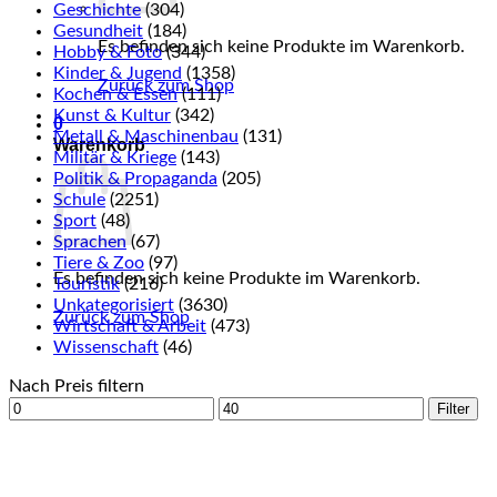
Geschichte
(304)
Gesundheit
(184)
Es befinden sich keine Produkte im Warenkorb.
Hobby & Foto
(344)
Kinder & Jugend
(1358)
Zurück zum Shop
Kochen & Essen
(111)
Kunst & Kultur
(342)
0
Metall & Maschinenbau
(131)
Warenkorb
Militär & Kriege
(143)
Politik & Propaganda
(205)
Schule
(2251)
Sport
(48)
Sprachen
(67)
Tiere & Zoo
(97)
Es befinden sich keine Produkte im Warenkorb.
Touristik
(216)
Unkategorisiert
(3630)
Zurück zum Shop
Wirtschaft & Arbeit
(473)
Wissenschaft
(46)
Nach Preis filtern
Min.
Max.
Filter
Preis
Preis