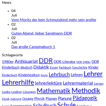
News
04
Juli
Vom Moritz der kein Schmutzkind mehr sein wollte
02
Juli
Guten Abend, lieber Sandmann DDR
02
Juli
Das große Campingbuch 1
Schlagworte
DDR
Antiquariat
1980er
DDR-Literatur
DDR
DDR 1980er
Didaktik
Kinderbuch
deutsch
Kinder
Fachbuch
Geschichte
Essen
Lehrer
Lehrbuch
Lehren
Kinderlexikon
Kinderbuch
Küche
Lehrerhilfe
lehrerlektüre
Lehrermaterial
Lernen
Methodik
Mathematik
Lexika
Lexikon
Lösungen
Pädagogik
Planung
Planen
Physik
Ostalgie
Musik
Nahrung
Schule
Schulbuch