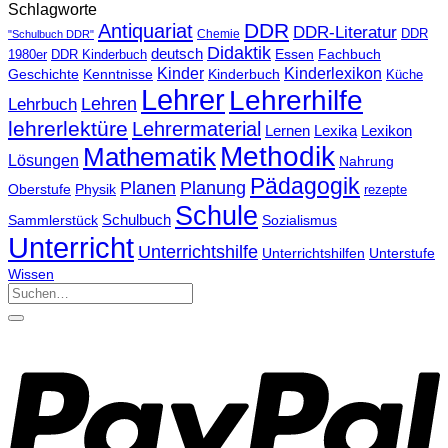
Schlagworte
DDR
Antiquariat
DDR-Literatur
Chemie
DDR
"Schulbuch DDR"
Didaktik
deutsch
Essen
Fachbuch
1980er
DDR Kinderbuch
Kinder
Kinderlexikon
Geschichte
Kenntnisse
Kinderbuch
Küche
Lehrer
Lehrerhilfe
Lehrbuch
Lehren
lehrerlektüre
Lehrermaterial
Lernen
Lexika
Lexikon
Methodik
Mathematik
Lösungen
Nahrung
Pädagogik
Planen
Planung
Physik
Oberstufe
rezepte
Schule
Schulbuch
Sammlerstück
Sozialismus
Unterricht
Unterrichtshilfe
Unterrichtshilfen
Unterstufe
Wissen
Suchen
nach: