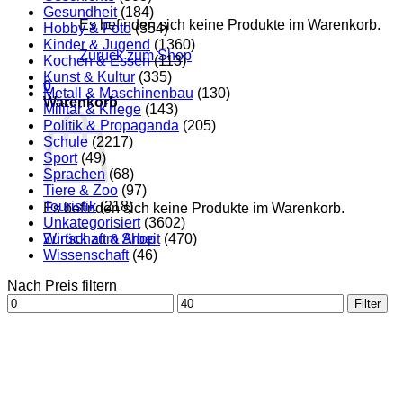
Gesundheit
(184)
Es befinden sich keine Produkte im Warenkorb.
Hobby & Foto
(354)
Kinder & Jugend
(1360)
Zurück zum Shop
Kochen & Essen
(113)
Kunst & Kultur
(335)
0
Metall & Maschinenbau
(130)
Warenkorb
Militär & Kriege
(143)
Politik & Propaganda
(205)
Schule
(2217)
Sport
(49)
Sprachen
(68)
Tiere & Zoo
(97)
Touristik
(218)
Es befinden sich keine Produkte im Warenkorb.
Unkategorisiert
(3602)
Zurück zum Shop
Wirtschaft & Arbeit
(470)
Wissenschaft
(46)
Nach Preis filtern
Min.
Max.
Filter
Preis
Preis