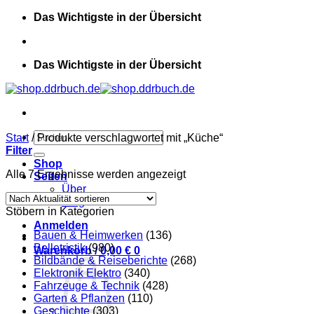
Zum
Das Wichtigste in der Übersicht
Inhalt
springen
Das Wichtigste in der Übersicht
Suchen
Start
/
Produkte verschlagwortet mit „Küche“
nach:
Filter
Shop
Nach
Alle 7 Ergebnisse werden angezeigt
Seiten
Aktualität
Über
sortiert
Blog
Stöbern in Kategorien
Anmelden
Bauen & Heimwerken
(136)
Belletristik
(980)
Warenkorb /
0,00
€
0
Bildbände & Reiseberichte
(268)
Elektronik Elektro
(340)
Fahrzeuge & Technik
(428)
Garten & Pflanzen
(110)
Geschichte
(303)