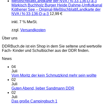
Märkisch Buchholz Burger Heide Dahme-Umflutkanal
Köthener See – Original-Meßtischblatt/Landkarte der
NVA / N-33-136-D-a-3
12,99
€
inkl. 7 % MwSt.
zzgl.
Versandkosten
Über uns
DDRBuch.de ist ein Shop in dem Sie seltene und wertvolle
Fach- Kinder und Schulbücher aus der DDR finden.
News
04
Juli
Vom Moritz der kein Schmutzkind mehr sein wollte
02
Juli
Guten Abend, lieber Sandmann DDR
02
Juli
Das große Campingbuch 1