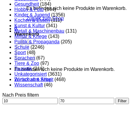
Gesundheit
(184)
Es befinden sich keine Produkte im Warenkorb.
Hobby & Foto
(344)
Kinder & Jugend
(1356)
Zurück zum Shop
Kochen & Essen
(111)
Kunst & Kultur
(341)
0
Metall & Maschinenbau
(131)
Warenkorb
Militär & Kriege
(143)
Politik & Propaganda
(205)
Schule
(2246)
Sport
(48)
Sprachen
(67)
Tiere & Zoo
(97)
Touristik
(216)
Es befinden sich keine Produkte im Warenkorb.
Unkategorisiert
(3631)
Zurück zum Shop
Wirtschaft & Arbeit
(468)
Wissenschaft
(46)
Nach Preis filtern
Min.
Max.
Filter
Preis
Preis