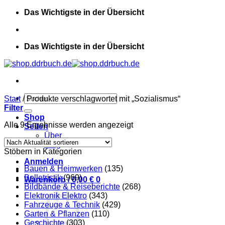
Zum
Das Wichtigste in der Übersicht
Inhalt
springen
Das Wichtigste in der Übersicht
Suchen
Start
/
Produkte verschlagwortet mit „Sozialismus“
nach:
Filter
Shop
Nach
Alle 9 Ergebnisse werden angezeigt
Seiten
Aktualität
Über
sortiert
Blog
Stöbern in Kategorien
Anmelden
Bauen & Heimwerken
(135)
Belletristik
(969)
Warenkorb /
0,00
€
0
Bildbände & Reiseberichte
(268)
Elektronik Elektro
(343)
Fahrzeuge & Technik
(429)
Garten & Pflanzen
(110)
Geschichte
(303)