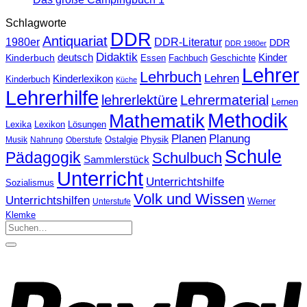
Schlagworte
DDR
Antiquariat
1980er
DDR-Literatur
DDR
DDR 1980er
Didaktik
Kinderbuch
deutsch
Kinder
Fachbuch
Geschichte
Essen
Lehrer
Lehrbuch
Lehren
Kinderlexikon
Kinderbuch
Küche
Lehrerhilfe
lehrerlektüre
Lehrermaterial
Lernen
Methodik
Mathematik
Lexika
Lexikon
Lösungen
Planen
Planung
Physik
Ostalgie
Musik
Nahrung
Oberstufe
Schule
Pädagogik
Schulbuch
Sammlerstück
Unterricht
Unterrichtshilfe
Sozialismus
Volk und Wissen
Unterrichtshilfen
Unterstufe
Werner
Klemke
Suchen
nach: