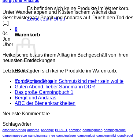
Bergit und Andaras
Es befinden sich keine Produkte im Warenkorb.
Unter Wanderlappen und Küstenfischern wächst das
Geschwisterpaar Bergit und Andaras auf. Durch den Tod des
Zurück zum Shop
[...]
0
04
Warenkorb
Juni
Über
Heike schreibt aus ihrem Alltag im Buchgeschäft von ihren
neuesten Entdeckungen.
Letzte Beiträge
Es befinden sich keine Produkte im Warenkorb.
Vom Moritz der kein Schmutzkind mehr sein wollte
Zurück zum Shop
Guten Abend, lieber Sandmann DDR
Das große Campingbuch 1
Bergit und Andaras
ABC der Bienenkrankheiten
Neueste Kommentare
Schlagwörter
altberlinerverlag
andaras
Anhänge
BERGIT
camping
campingbuch
campingfreude
campinggesetze
campingimschnee
campinglager
campinglust
campingmitkindundkegel