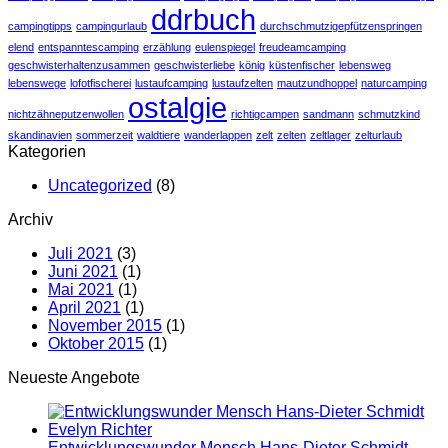
ddrbuch
campingtipps
campingurlaub
durchschmutzigepfützenspringen
elend
entspanntescamping
erzählung
eulenspiegel
freudeamcamping
geschwisterhaltenzusammen
geschwisterliebe
könig
küstenfischer
lebensweg
lebenswege
lofotfischerei
lustaufcamping
lustaufzelten
mautzundhoppel
naturcamping
ostalgie
nichtzähneputzenwollen
richtigcampen
sandmann
schmutzkind
skandinavien
sommerzeit
waldtiere
wanderlappen
zelt
zelten
zeltlager
zelturlaub
Kategorien
Uncategorized
(8)
Archiv
Juli 2021
(3)
Juni 2021
(1)
Mai 2021
(1)
April 2021
(1)
November 2015
(1)
Oktober 2015
(1)
Neueste Angebote
Entwicklungswunder Mensch Hans-Dieter Schmidt