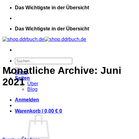
Zum
Das Wichtigste in der Übersicht
Inhalt
springen
Das Wichtigste in der Übersicht
Suchen
nach:
Monatliche Archive:
Juni
Shop
Seiten
2021
Über
Blog
Anmelden
Warenkorb /
0,00
€
0