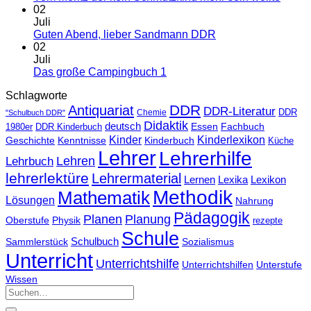
02
Juli
Guten Abend, lieber Sandmann DDR
02
Juli
Das große Campingbuch 1
Schlagworte
DDR
Antiquariat
DDR-Literatur
Chemie
DDR
"Schulbuch DDR"
Didaktik
deutsch
Essen
Fachbuch
1980er
DDR Kinderbuch
Kinder
Kinderlexikon
Geschichte
Kenntnisse
Kinderbuch
Küche
Lehrer
Lehrerhilfe
Lehrbuch
Lehren
lehrerlektüre
Lehrermaterial
Lernen
Lexika
Lexikon
Methodik
Mathematik
Lösungen
Nahrung
Pädagogik
Planen
Planung
Physik
Oberstufe
rezepte
Schule
Schulbuch
Sammlerstück
Sozialismus
Unterricht
Unterrichtshilfe
Unterrichtshilfen
Unterstufe
Wissen
Suchen
nach: