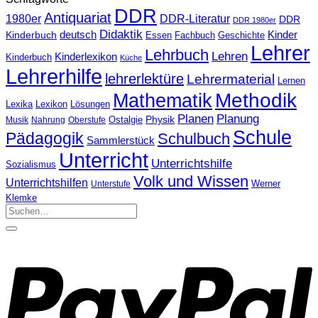
DDR
Antiquariat
1980er
DDR-Literatur
DDR
DDR 1980er
Didaktik
Kinderbuch
deutsch
Kinder
Fachbuch
Geschichte
Essen
Lehrer
Lehrbuch
Lehren
Kinderlexikon
Kinderbuch
Küche
Lehrerhilfe
lehrerlektüre
Lehrermaterial
Lernen
Methodik
Mathematik
Lexika
Lexikon
Lösungen
Planen
Planung
Physik
Ostalgie
Musik
Nahrung
Oberstufe
Schule
Pädagogik
Schulbuch
Sammlerstück
Unterricht
Unterrichtshilfe
Sozialismus
Volk und Wissen
Unterrichtshilfen
Unterstufe
Werner
Klemke
Suchen
nach: