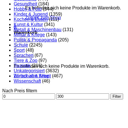
Gesundheit
(184)
Es befinden sich keine Produkte im Warenkorb.
Hobby & Foto
(344)
Kinder & Jugend
(1359)
Zurück zum Shop
Kochen & Essen
(111)
Kunst & Kultur
(341)
0
Metall & Maschinenbau
(131)
Warenkorb
Militär & Kriege
(143)
Politik & Propaganda
(205)
Schule
(2245)
Sport
(48)
Sprachen
(67)
Tiere & Zoo
(97)
Touristik
(216)
Es befinden sich keine Produkte im Warenkorb.
Unkategorisiert
(3632)
Zurück zum Shop
Wirtschaft & Arbeit
(467)
Wissenschaft
(46)
Nach Preis filtern
Min.
Max.
Filter
Preis
Preis