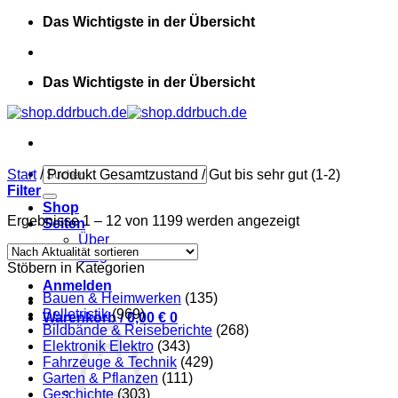
Zum
Das Wichtigste in der Übersicht
Inhalt
springen
Das Wichtigste in der Übersicht
Suchen
Start
/
Produkt Gesamtzustand
/
Gut bis sehr gut (1-2)
nach:
Filter
Shop
Nach
Ergebnisse 1 – 12 von 1199 werden angezeigt
Seiten
Aktualität
Über
sortiert
Blog
Stöbern in Kategorien
Anmelden
Bauen & Heimwerken
(135)
Belletristik
(969)
Warenkorb /
0,00
€
0
Bildbände & Reiseberichte
(268)
Elektronik Elektro
(343)
Fahrzeuge & Technik
(429)
Garten & Pflanzen
(111)
Geschichte
(303)