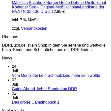
Märkisch Buchholz Burger Heide Dahme-Umflutkanal
Köthener See – Original-Meßtischblatt/Landkarte der
NVA / N-33-136-D-a-3
12,99
€
inkl. 7 % MwSt.
zzgl.
Versandkosten
Über uns
DDRBuch.de ist ein Shop in dem Sie seltene und wertvolle
Fach- Kinder und Schulbücher aus der DDR finden.
News
04
Juli
Vom Moritz der kein Schmutzkind mehr sein wollte
02
Juli
Guten Abend, lieber Sandmann DDR
02
Juli
Das große Campingbuch 1
Schlagworte