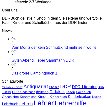
Lieferzeit:
2-7 Werktage
Über uns
DDRBuch.de ist ein Shop in dem Sie seltene und wertvolle
Fach- Kinder und Schulbücher aus der DDR finden.
News
04
Juli
Vom Moritz der kein Schmutzkind mehr sein wollte
02
Juli
Guten Abend, lieber Sandmann DDR
02
Juli
Das große Campingbuch 1
Schlagworte
Antiquariat
DDR
DDR-Literatur
Chemie
DDR
"Schulbuch DDR"
Didaktik
deutsch
Essen
Fachbuch
1980er
DDR Kinderbuch
Kinder
Kinderlexikon
Kinderbuch
Geschichte
Kenntnisse
Küche
Lehrer
Lehrerhilfe
Lehrbuch
Lehren