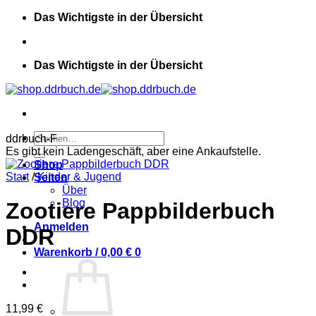
Zum
Das Wichtigste in der Übersicht
Inhalt
springen
Das Wichtigste in der Übersicht
Suchen
ddrbuch-F
nach:
Es gibt kein Ladengeschäft, aber eine Ankaufstelle.
Shop
Start
/
Kinder & Jugend
Seiten
Über
Blog
Zootiere Pappbilderbuch
Anmelden
DDR
Warenkorb /
0,00
€
0
11,99
€