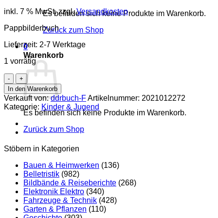
inkl. 7 % MwSt.
zzgl.
Versandkosten
Es befinden sich keine Produkte im Warenkorb.
Pappbilderbuch
Zurück zum Shop
Lieferzeit:
2-7 Werktage
0
Warenkorb
1 vorrätig
Zootiere
Pappbilderbuch
In den Warenkorb
DDR
Verkauft von:
ddrbuch-F
Artikelnummer:
2021012272
Menge
Kategorie:
Kinder & Jugend
Es befinden sich keine Produkte im Warenkorb.
Zurück zum Shop
Stöbern in Kategorien
Bauen & Heimwerken
(136)
Belletristik
(982)
Bildbände & Reiseberichte
(268)
Elektronik Elektro
(340)
Fahrzeuge & Technik
(428)
Garten & Pflanzen
(110)
Geschichte
(303)