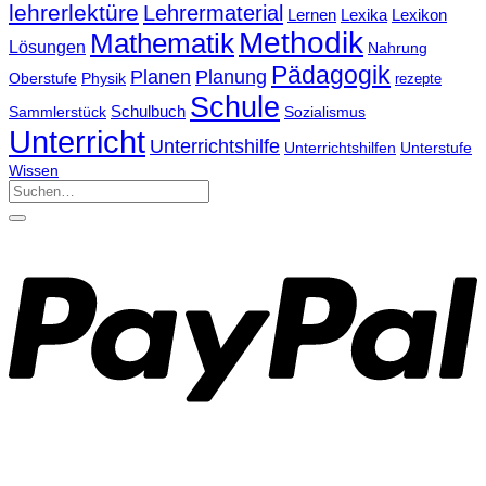
lehrerlektüre
Lehrermaterial
Lernen
Lexika
Lexikon
Methodik
Mathematik
Lösungen
Nahrung
Pädagogik
Planen
Planung
Physik
Oberstufe
rezepte
Schule
Schulbuch
Sammlerstück
Sozialismus
Unterricht
Unterrichtshilfe
Unterrichtshilfen
Unterstufe
Wissen
Suchen
nach: