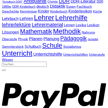
DDR
Antiquariat
DDR-Literatur
Chemie
DDR
"Schulbuch DDR"
Didaktik
deutsch
Essen
Fachbuch
1980er
DDR Kinderbuch
Kinder
Kinderlexikon
Geschichte
Kenntnisse
Kinderbuch
Küche
Lehrer
Lehrerhilfe
Lehrbuch
Lehren
lehrerlektüre
Lehrermaterial
Lernen
Lexika
Lexikon
Methodik
Mathematik
Lösungen
Nahrung
Pädagogik
Planen
Planung
Physik
Oberstufe
rezepte
Schule
Schulbuch
Sammlerstück
Sozialismus
Unterricht
Unterrichtshilfe
Unterrichtshilfen
Unterstufe
Wissen
Suchen
nach: