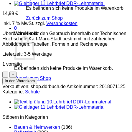
Es befinden sich keine Produkte im Warenkorb.
14,99
€
Zurück zum Shop
inkl. 7 % MwSt.
zzgl.
Versandkosten
0
Überblick, Nur für den Gebrauch innerhalb der Technischen
Warenkorb
Hochschule Karl-Marx-Stadt bestimmt, mit zahlreichen
Abbildungen, Tabellen, Formeln und Rechenwege
Lieferzeit:
3-5 Werktage
1 vorrätig
Es befinden sich keine Produkte im Warenkorb.
Technologie
Zurück zum Shop
und
In den Warenkorb
Maschinen
Verkauft von: shop.ddrbuch.de
Artikelnummer:
2018071125
der
Kategorie:
Schule
Kammgarn-
und
Streichgarnspinnerei
DDR-
Lehrmaterial
Stöbern in Kategorien
Menge
Bauen & Heimwerken
(136)