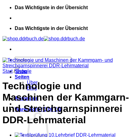
Zum
Das Wichtigste in der Übersicht
Inhalt
springen
Das Wichtigste in der Übersicht
Suchen
nach:
Start
/
Schule
Shop
Seiten
Über
Technologie und
Blog
Maschinen der Kammgarn-
Anmelden
und Streichgarnspinnerei
Warenkorb /
0,00
€
0
DDR-Lehrmaterial