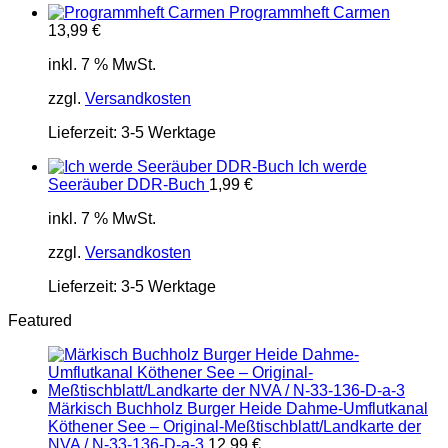
Programmheft Carmen
13,99
€
inkl. 7 % MwSt.
zzgl.
Versandkosten
Lieferzeit:
3-5 Werktage
Ich werde
Seeräuber DDR-Buch
1,99
€
inkl. 7 % MwSt.
zzgl.
Versandkosten
Lieferzeit:
3-5 Werktage
Featured
Märkisch Buchholz Burger Heide Dahme-Umflutkanal
Köthener See – Original-Meßtischblatt/Landkarte der
NVA / N-33-136-D-a-3
12,99
€