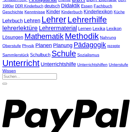
Chemie
DDR
"Schulbuch DDR"
Didaktik
deutsch
Essen
Fachbuch
1980er
DDR Kinderbuch
Kinder
Kinderlexikon
Geschichte
Kenntnisse
Kinderbuch
Küche
Lehrer
Lehrerhilfe
Lehrbuch
Lehren
lehrerlektüre
Lehrermaterial
Lernen
Lexika
Lexikon
Methodik
Mathematik
Lösungen
Nahrung
Pädagogik
Planen
Planung
Physik
Oberstufe
rezepte
Schule
Schulbuch
Sammlerstück
Sozialismus
Unterricht
Unterrichtshilfe
Unterrichtshilfen
Unterstufe
Wissen
Suchen
nach: