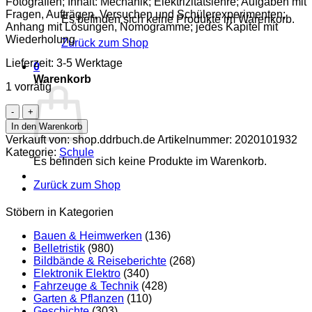
Fotografien; Inhalt: Mechanik; Elektrizitätslehre; Aufgaben mit
Fragen, Aufträgen, Versuchen und Schülerexperimenten;
Es befinden sich keine Produkte im Warenkorb.
Anhang mit Lösungen, Nomogramme; jedes Kapitel mit
Wiederholung
Zurück zum Shop
Lieferzeit:
3-5 Werktage
0
Warenkorb
1 vorrätig
Physik
Klasse
In den Warenkorb
9
Verkauft von: shop.ddrbuch.de
Artikelnummer:
2020101932
Menge
Kategorie:
Schule
Es befinden sich keine Produkte im Warenkorb.
Zurück zum Shop
Stöbern in Kategorien
Bauen & Heimwerken
(136)
Belletristik
(980)
Bildbände & Reiseberichte
(268)
Elektronik Elektro
(340)
Fahrzeuge & Technik
(428)
Garten & Pflanzen
(110)
Geschichte
(303)