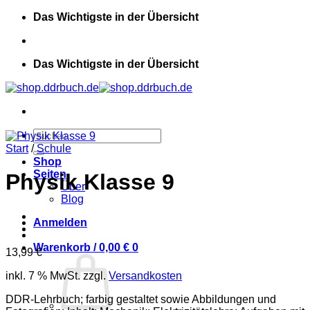
Zum
Das Wichtigste in der Übersicht
Inhalt
springen
Das Wichtigste in der Übersicht
Suchen
nach:
Start
/
Schule
Shop
Seiten
Physik Klasse 9
Über
Blog
Anmelden
Warenkorb /
0,00
€
0
13,99
€
inkl. 7 % MwSt.
zzgl.
Versandkosten
DDR-Lehrbuch; farbig gestaltet sowie Abbildungen und