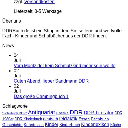
zzgl.
Versandkosten
Lieferzeit:
3-5 Werktage
Über uns
DDRBuch.de ist ein Shop in dem Sie seltene und wertvolle
Fach- Kinder und Schulbücher aus der DDR finden.
News
04
Juli
Vom Moritz der kein Schmutzkind mehr sein wollte
02
Juli
Guten Abend, lieber Sandmann DDR
02
Juli
Das große Campingbuch 1
Schlagworte
DDR
Antiquariat
DDR-Literatur
Chemie
DDR
"Schulbuch DDR"
Didaktik
deutsch
Essen
Fachbuch
1980er
DDR Kinderbuch
Kinder
Kinderlexikon
Geschichte
Kenntnisse
Kinderbuch
Küche