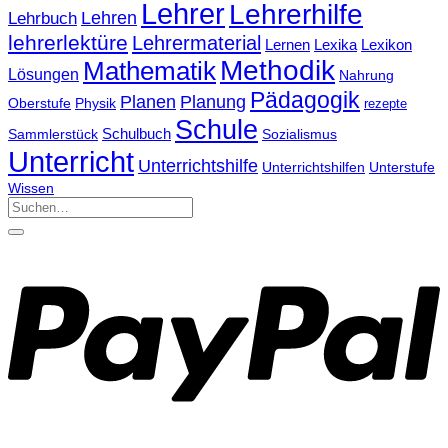
Lehrer
Lehrerhilfe
Lehrbuch
Lehren
lehrerlektüre
Lehrermaterial
Lernen
Lexika
Lexikon
Methodik
Mathematik
Lösungen
Nahrung
Pädagogik
Planen
Planung
Physik
Oberstufe
rezepte
Schule
Schulbuch
Sammlerstück
Sozialismus
Unterricht
Unterrichtshilfe
Unterrichtshilfen
Unterstufe
Wissen
Suchen
nach: