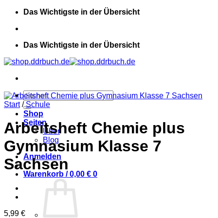
Zum
Das Wichtigste in der Übersicht
Inhalt
springen
Das Wichtigste in der Übersicht
Suchen
nach:
Start
/
Schule
Shop
Seiten
Arbeitsheft Chemie plus
Über
Blog
Gymnasium Klasse 7
Anmelden
Sachsen
Warenkorb /
0,00
€
0
5,99
€