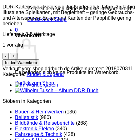
DDR-Kartenspiel, Peterspiel für Kinder ab 5 Jahre, 25 farbig
Es befinden sich keine Produkte im Warenkorb.
illustrierte Spielkarten, mit Begleitheft – geringe Gebrauchs-
und Altersspuren: Ecken und Kanten der Papphülle gering
Zurück zum Shop
berieben
0
Lieferzeit:
3-5 Werktage
Warenkorb
1 vorrätig
Peterspiel
Zahnschmerzen
In den Warenkorb
müssen
Verkauft von: shop.ddrbuch.de
Artikelnummer:
2018070311
nicht
Es befinden sich keine Produkte im Warenkorb.
Kategorie:
Kinder & Jugend
sein!
Zurück zum Shop
Menge
Stöbern in Kategorien
Bauen & Heimwerken
(136)
Belletristik
(980)
Bildbände & Reiseberichte
(268)
Elektronik Elektro
(340)
Fahrzeuge & Technik
(428)
Garten & Pflanzen
(110)