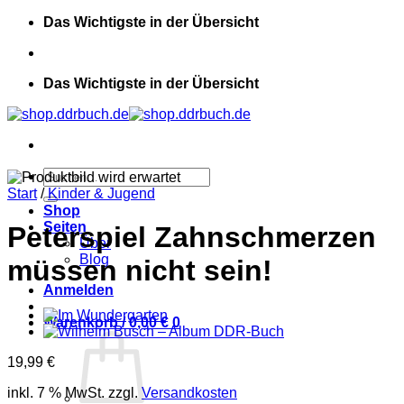
Zum
Das Wichtigste in der Übersicht
Inhalt
springen
Das Wichtigste in der Übersicht
Suchen
nach:
Start
/
Kinder & Jugend
Shop
Seiten
Peterspiel Zahnschmerzen
Über
Blog
müssen nicht sein!
Anmelden
Warenkorb /
0,00
€
0
19,99
€
inkl. 7 % MwSt.
zzgl.
Versandkosten