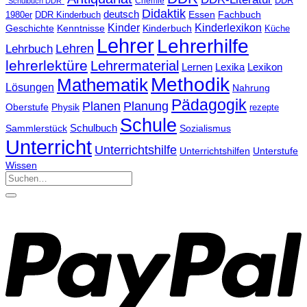
Chemie
DDR
"Schulbuch DDR"
Didaktik
deutsch
Essen
Fachbuch
1980er
DDR Kinderbuch
Kinder
Kinderlexikon
Geschichte
Kenntnisse
Kinderbuch
Küche
Lehrer
Lehrerhilfe
Lehrbuch
Lehren
lehrerlektüre
Lehrermaterial
Lernen
Lexika
Lexikon
Methodik
Mathematik
Lösungen
Nahrung
Pädagogik
Planen
Planung
Physik
Oberstufe
rezepte
Schule
Schulbuch
Sammlerstück
Sozialismus
Unterricht
Unterrichtshilfe
Unterrichtshilfen
Unterstufe
Wissen
Suchen
nach: