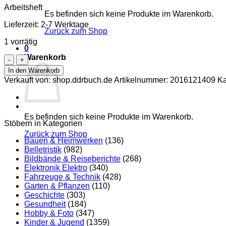
Arbeitsheft
Es befinden sich keine Produkte im Warenkorb.
Lieferzeit:
2-7 Werktage
Zurück zum Shop
1 vorrätig
0
Warenkorb
Mathematik
Arbeitsheft
In den Warenkorb
Klasse
Verkauft von: shop.ddrbuch.de
Artikelnummer:
2016121409
Ka
7
Menge
Es befinden sich keine Produkte im Warenkorb.
Stöbern in Kategorien
Zurück zum Shop
Bauen & Heimwerken
(136)
Belletristik
(982)
Bildbände & Reiseberichte
(268)
Elektronik Elektro
(340)
Fahrzeuge & Technik
(428)
Garten & Pflanzen
(110)
Geschichte
(303)
Gesundheit
(184)
Hobby & Foto
(347)
Kinder & Jugend
(1359)