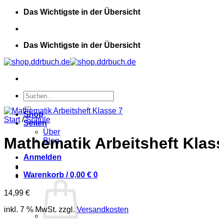
Zum
Das Wichtigste in der Übersicht
Inhalt
springen
Das Wichtigste in der Übersicht
Suchen
nach:
Shop
Start
/
Schule
Seiten
Über
Mathematik Arbeitsheft Klas
Blog
Anmelden
Warenkorb /
0,00
€
0
14,99
€
inkl. 7 % MwSt.
zzgl.
Versandkosten