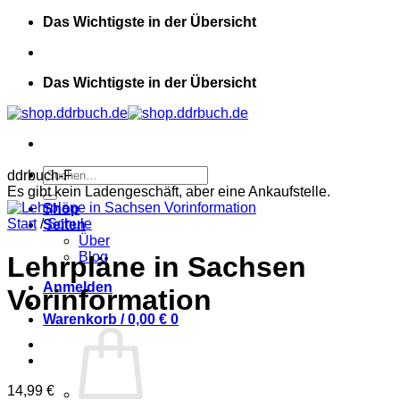
Zum
Das Wichtigste in der Übersicht
Inhalt
springen
Das Wichtigste in der Übersicht
Suchen
ddrbuch-F
nach:
Es gibt kein Ladengeschäft, aber eine Ankaufstelle.
Shop
Start
/
Schule
Seiten
Über
Blog
Lehrpläne in Sachsen
Anmelden
Vorinformation
Warenkorb /
0,00
€
0
14,99
€