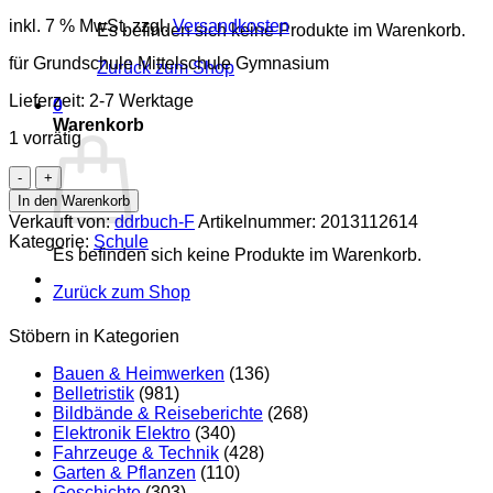
inkl. 7 % MwSt.
zzgl.
Versandkosten
Es befinden sich keine Produkte im Warenkorb.
für Grundschule Mittelschule Gymnasium
Zurück zum Shop
Lieferzeit:
2-7 Werktage
0
Warenkorb
1 vorrätig
Lehrpläne
in
In den Warenkorb
Sachsen
Verkauft von:
ddrbuch-F
Artikelnummer:
2013112614
Vorinformation
Kategorie:
Schule
Menge
Es befinden sich keine Produkte im Warenkorb.
Zurück zum Shop
Stöbern in Kategorien
Bauen & Heimwerken
(136)
Belletristik
(981)
Bildbände & Reiseberichte
(268)
Elektronik Elektro
(340)
Fahrzeuge & Technik
(428)
Garten & Pflanzen
(110)
Geschichte
(303)