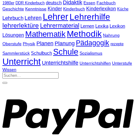
Didaktik
deutsch
Essen
Fachbuch
1980er
DDR Kinderbuch
Kinder
Kinderlexikon
Kinderbuch
Geschichte
Kenntnisse
Küche
Lehrer
Lehrerhilfe
Lehrbuch
Lehren
lehrerlektüre
Lehrermaterial
Lernen
Lexika
Lexikon
Methodik
Mathematik
Lösungen
Nahrung
Pädagogik
Planen
Planung
Physik
Oberstufe
rezepte
Schule
Schulbuch
Sammlerstück
Sozialismus
Unterricht
Unterrichtshilfe
Unterrichtshilfen
Unterstufe
Wissen
Suchen
nach: