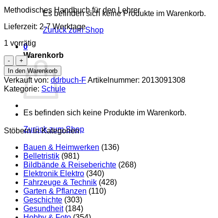
Methodisches Handbuch für den Lehrer
Es befinden sich keine Produkte im Warenkorb.
Lieferzeit:
2-7 Werktage
Zurück zum Shop
1 vorrätig
0
Warenkorb
Deutschunterricht
Menge
In den Warenkorb
Verkauft von:
ddrbuch-F
Artikelnummer:
2013091308
Kategorie:
Schule
Es befinden sich keine Produkte im Warenkorb.
Zurück zum Shop
Stöbern in Kategorien
Bauen & Heimwerken
(136)
Belletristik
(981)
Bildbände & Reiseberichte
(268)
Elektronik Elektro
(340)
Fahrzeuge & Technik
(428)
Garten & Pflanzen
(110)
Geschichte
(303)
Gesundheit
(184)
Hobby & Foto
(354)