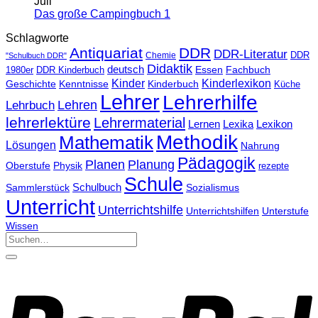
Juli
Das große Campingbuch 1
Schlagworte
Antiquariat
DDR
DDR-Literatur
Chemie
DDR
"Schulbuch DDR"
Didaktik
deutsch
Essen
Fachbuch
1980er
DDR Kinderbuch
Kinder
Kinderlexikon
Kinderbuch
Geschichte
Kenntnisse
Küche
Lehrer
Lehrerhilfe
Lehrbuch
Lehren
lehrerlektüre
Lehrermaterial
Lernen
Lexika
Lexikon
Methodik
Mathematik
Lösungen
Nahrung
Pädagogik
Planen
Planung
Physik
Oberstufe
rezepte
Schule
Schulbuch
Sammlerstück
Sozialismus
Unterricht
Unterrichtshilfe
Unterrichtshilfen
Unterstufe
Wissen
Suchen
nach: