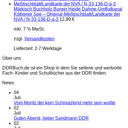
Märkisch Buchholz Burger Heide Dahme-Umflutkanal
Köthener See – Original-Meßtischblatt/Landkarte der
NVA / N-33-136-D-a-3
12,99
€
inkl. 7 % MwSt.
zzgl.
Versandkosten
Lieferzeit:
2-7 Werktage
Über uns
DDRBuch.de ist ein Shop in dem Sie seltene und wertvolle
Fach- Kinder und Schulbücher aus der DDR finden.
News
04
Juli
Vom Moritz der kein Schmutzkind mehr sein wollte
02
Juli
Guten Abend, lieber Sandmann DDR
02