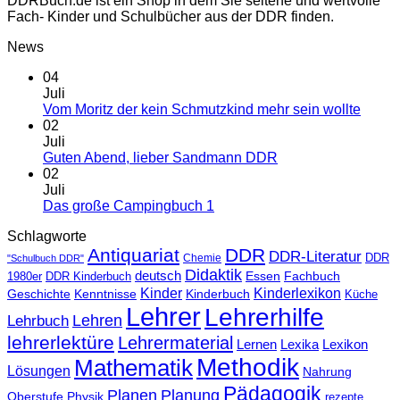
DDRBuch.de ist ein Shop in dem Sie seltene und wertvolle
Fach- Kinder und Schulbücher aus der DDR finden.
News
04
Juli
Vom Moritz der kein Schmutzkind mehr sein wollte
02
Juli
Guten Abend, lieber Sandmann DDR
02
Juli
Das große Campingbuch 1
Schlagworte
Antiquariat
DDR
DDR-Literatur
Chemie
DDR
"Schulbuch DDR"
Didaktik
deutsch
Essen
Fachbuch
1980er
DDR Kinderbuch
Kinder
Kinderlexikon
Kinderbuch
Geschichte
Kenntnisse
Küche
Lehrer
Lehrerhilfe
Lehrbuch
Lehren
lehrerlektüre
Lehrermaterial
Lernen
Lexika
Lexikon
Methodik
Mathematik
Lösungen
Nahrung
Pädagogik
Planen
Planung
Physik
Oberstufe
rezepte