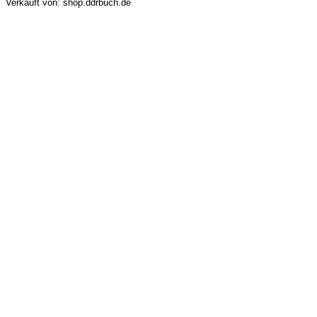
Verkauft von: shop.ddrbuch.de