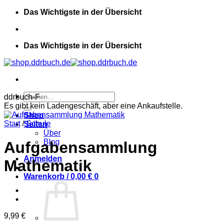
Zum
Das Wichtigste in der Übersicht
Inhalt
springen
Das Wichtigste in der Übersicht
Suchen
ddrbuch-F
nach:
Es gibt kein Ladengeschäft, aber eine Ankaufstelle.
Shop
Start
/
Schule
Seiten
Über
Blog
Aufgabensammlung
Anmelden
Mathematik
Warenkorb /
0,00
€
0
9,99
€