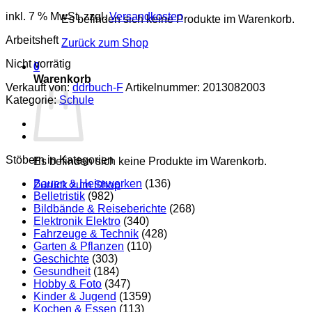
inkl. 7 % MwSt.
zzgl.
Versandkosten
Es befinden sich keine Produkte im Warenkorb.
Arbeitsheft
Zurück zum Shop
Nicht vorrätig
0
Warenkorb
Verkauft von:
ddrbuch-F
Artikelnummer:
2013082003
Kategorie:
Schule
Stöbern in Kategorien
Es befinden sich keine Produkte im Warenkorb.
Bauen & Heimwerken
(136)
Zurück zum Shop
Belletristik
(982)
Bildbände & Reiseberichte
(268)
Elektronik Elektro
(340)
Fahrzeuge & Technik
(428)
Garten & Pflanzen
(110)
Geschichte
(303)
Gesundheit
(184)
Hobby & Foto
(347)
Kinder & Jugend
(1359)
Kochen & Essen
(113)