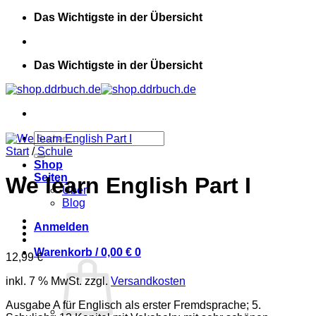
Zum
Das Wichtigste in der Übersicht
Inhalt
springen
Das Wichtigste in der Übersicht
Suchen
nach:
Start
/
Schule
Shop
Seiten
We learn English Part I
Über
Blog
Anmelden
Warenkorb /
0,00
€
0
12,99
€
inkl. 7 % MwSt.
zzgl.
Versandkosten
Ausgabe A für Englisch als erster Fremdsprache; 5.