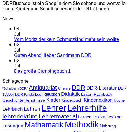
DDRBuch.de ist ein Shop in dem Sie seltene und wertvolle
Fach- Kinder und Schulbücher aus der DDR finden.
News
04
Juli
Vom Moritz der kein Schmutzkind mehr sein wollte
02
Juli
Guten Abend, lieber Sandmann DDR
02
Juli
Das große Campingbuch 1
Schlagworte
DDR
Antiquariat
DDR-Literatur
Chemie
DDR
"Schulbuch DDR"
Didaktik
deutsch
Essen
Fachbuch
1980er
DDR Kinderbuch
Kinder
Kinderlexikon
Geschichte
Kenntnisse
Kinderbuch
Küche
Lehrer
Lehrerhilfe
Lehrbuch
Lehren
lehrerlektüre
Lehrermaterial
Lernen
Lexika
Lexikon
Methodik
Mathematik
Lösungen
Nahrung