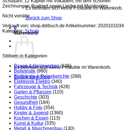
Schuljahr; 12 Kapitel mit Vokabeln; mit sehr schönen
Zeichnungen illustriert sowie Lieder mit Musiknoten
Es befinden sich keine Produkte im Warenkorb.
Nicht vorrätig
Zurück zum Shop
Verkauft von: shop.ddrbuch.de
Artikelnummer:
2020101034
0
Kategorie:
Schule
Warenkorb
Stöbern in Kategorien
Bauen & Heimwerken
(136)
Es befinden sich keine Produkte im Warenkorb.
Belletristik
(980)
Bildbände & Reiseberichte
(268)
Zurück zum Shop
Elektronik Elektro
(340)
Fahrzeuge & Technik
(428)
Garten & Pflanzen
(110)
Geschichte
(303)
Gesundheit
(184)
Hobby & Foto
(354)
Kinder & Jugend
(1360)
Kochen & Essen
(113)
Kunst & Kultur
(335)
Metall & Maschinenbau
(130)