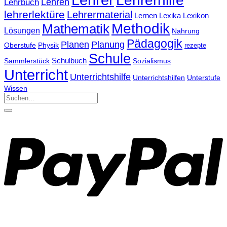
Lehrbuch
Lehren
lehrerlektüre
Lehrermaterial
Lernen
Lexika
Lexikon
Methodik
Mathematik
Lösungen
Nahrung
Pädagogik
Planen
Planung
Physik
Oberstufe
rezepte
Schule
Schulbuch
Sammlerstück
Sozialismus
Unterricht
Unterrichtshilfe
Unterrichtshilfen
Unterstufe
Wissen
Suchen
nach: