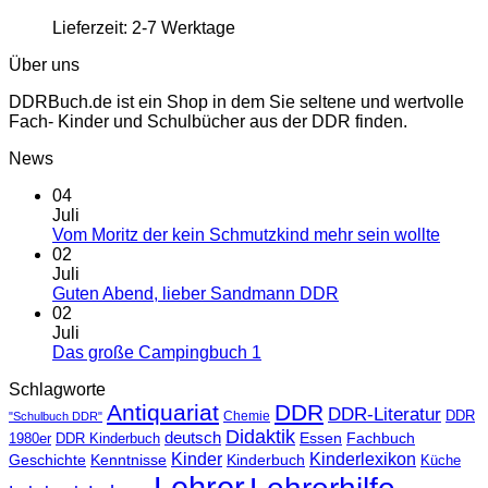
Lieferzeit:
2-7 Werktage
Über uns
DDRBuch.de ist ein Shop in dem Sie seltene und wertvolle
Fach- Kinder und Schulbücher aus der DDR finden.
News
04
Juli
Vom Moritz der kein Schmutzkind mehr sein wollte
02
Juli
Guten Abend, lieber Sandmann DDR
02
Juli
Das große Campingbuch 1
Schlagworte
Antiquariat
DDR
DDR-Literatur
Chemie
DDR
"Schulbuch DDR"
Didaktik
deutsch
Essen
Fachbuch
1980er
DDR Kinderbuch
Kinder
Kinderlexikon
Kinderbuch
Geschichte
Kenntnisse
Küche
Lehrer
Lehrerhilfe