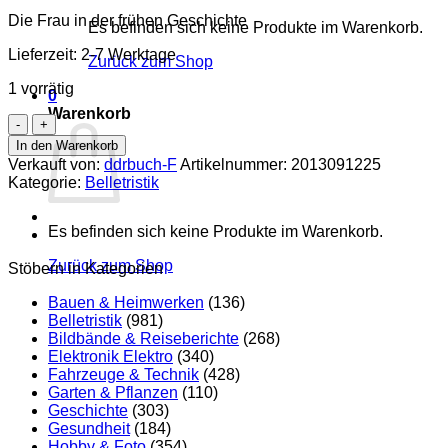
Die Frau in der frühen Geschichte
Es befinden sich keine Produkte im Warenkorb.
Lieferzeit:
2-7 Werktage
Zurück zum Shop
1 vorrätig
0
Warenkorb
Von
Lucy
In den Warenkorb
bis
Verkauft von:
ddrbuch-F
Artikelnummer:
2013091225
Kleopatra
Kategorie:
Belletristik
Menge
Es befinden sich keine Produkte im Warenkorb.
Zurück zum Shop
Stöbern in Kategorien
Bauen & Heimwerken
(136)
Belletristik
(981)
Bildbände & Reiseberichte
(268)
Elektronik Elektro
(340)
Fahrzeuge & Technik
(428)
Garten & Pflanzen
(110)
Geschichte
(303)
Gesundheit
(184)
Hobby & Foto
(354)