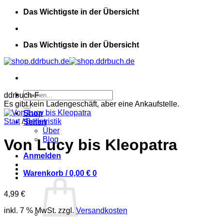
Zum
Das Wichtigste in der Übersicht
Inhalt
springen
Das Wichtigste in der Übersicht
Suchen
ddrbuch-F
nach:
Es gibt kein Ladengeschäft, aber eine Ankaufstelle.
Shop
Start
/
Belletristik
Seiten
Über
Blog
Von Lucy bis Kleopatra
Anmelden
Warenkorb /
0,00
€
0
4,99
€
inkl. 7 % MwSt.
zzgl.
Versandkosten