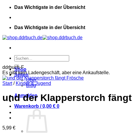
Zum
Das Wichtigste in der Übersicht
Inhalt
springen
Das Wichtigste in der Übersicht
Suchen
nach:
ddrbuch-F
Shop
Es gibt kein Ladengeschäft, aber eine Ankaufstelle.
Seiten
Über
Start
/
Kinder & Jugend
Blog
und der Klapperstorch fäng
Anmelden
Warenkorb /
0,00
€
0
5,99
€