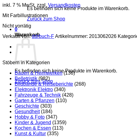
inkl. 7 % MwSt.
zzgl.
Versandkosten
Es befinden sich keine Produkte im Warenkorb.
Mit Farbillustrationen
Zurück zum Shop
Nicht vorrätig
0
Warenkorb
Verkauft von:
ddrbuch-F
Artikelnummer:
2013062026
Kategori
Stöbern in Kategorien
Es befinden sich keine Produkte im Warenkorb.
Bauen & Heimwerken
(136)
Belletristik
(982)
Zurück zum Shop
Bildbände & Reiseberichte
(268)
Elektronik Elektro
(340)
Fahrzeuge & Technik
(428)
Garten & Pflanzen
(110)
Geschichte
(303)
Gesundheit
(184)
Hobby & Foto
(347)
Kinder & Jugend
(1359)
Kochen & Essen
(113)
Kunst & Kultur
(335)