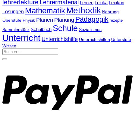
lehrerlektüre
Lehrermaterial
Lernen
Lexika
Lexikon
Methodik
Mathematik
Lösungen
Nahrung
Pädagogik
Planung
Planen
Physik
Oberstufe
rezepte
Schule
Schulbuch
Sammlerstück
Sozialismus
Unterricht
Unterrichtshilfe
Unterrichtshilfen
Unterstufe
Wissen
Suchen
nach: