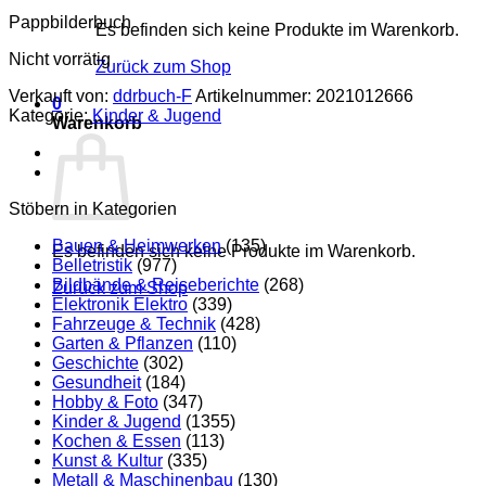
Pappbilderbuch
Es befinden sich keine Produkte im Warenkorb.
Nicht vorrätig
Zurück zum Shop
Verkauft von:
ddrbuch-F
Artikelnummer:
2021012666
0
Kategorie:
Kinder & Jugend
Warenkorb
Stöbern in Kategorien
Bauen & Heimwerken
(135)
Es befinden sich keine Produkte im Warenkorb.
Belletristik
(977)
Bildbände & Reiseberichte
(268)
Zurück zum Shop
Elektronik Elektro
(339)
Fahrzeuge & Technik
(428)
Garten & Pflanzen
(110)
Geschichte
(302)
Gesundheit
(184)
Hobby & Foto
(347)
Kinder & Jugend
(1355)
Kochen & Essen
(113)
Kunst & Kultur
(335)
Metall & Maschinenbau
(130)