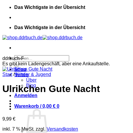
Zum
Das Wichtigste in der Übersicht
Inhalt
springen
Das Wichtigste in der Übersicht
Suchen
ddrbuch-F
nach:
Es gibt kein Ladengeschäft, aber eine Ankaufstelle.
Shop
Start
/
Kinder & Jugend
Seiten
Über
Blog
Ulrikchen Gute Nacht
Anmelden
Warenkorb /
0,00
€
0
9,99
€
inkl. 7 % MwSt.
zzgl.
Versandkosten