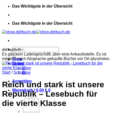
Zum
Das Wichtigste in der Übersicht
Inhalt
springen
Das Wichtigste in der Übersicht
Suchen
ddrbuch-H
nach:
Es gibt kein Ladengeschäft, aber eine Ankaufsstelle. Es ist
möglich nach Absprache gekaufte Bücher vor Ort abzuholen.
Shop
Seiten
Über
Start
/
Schule
Blog
Anmelden
Reich und stark ist unsere
Warenkorb /
0,00
€
0
Republik – Lesebuch für
die vierte Klasse