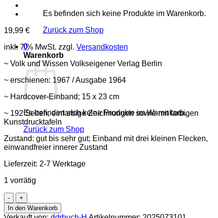
Es befinden sich keine Produkte im Warenkorb.
Zurück zum Shop
19,99
€
0
inkl. 7 % MwSt.
zzgl.
Versandkosten
Warenkorb
~ Volk und Wissen Volkseigener Verlag Berlin
~ erschienen: 1967 / Ausgabe 1964
~ Hardcover-Einband; 15 x 23 cm
Es befinden sich keine Produkte im Warenkorb.
~ 192 Seiten, einfarbige Zeichnungen sowie mit farbigen
Kunstdrucktafeln
Zurück zum Shop
Zustand: gut bis sehr gut; Einband mit drei kleinen Flecken,
einwandfreier innerer Zustand
Lieferzeit:
2-7 Werktage
1 vorrätig
Reich
und
In den Warenkorb
stark
Verkauft von:
ddrbuch-H
Artikelnummer:
2025073101