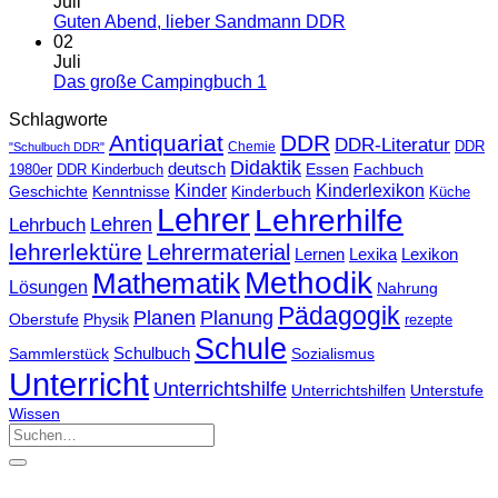
Juli
Guten Abend, lieber Sandmann DDR
02
Juli
Das große Campingbuch 1
Schlagworte
Antiquariat
DDR
DDR-Literatur
Chemie
DDR
"Schulbuch DDR"
Didaktik
deutsch
Essen
Fachbuch
1980er
DDR Kinderbuch
Kinder
Kinderlexikon
Kinderbuch
Geschichte
Kenntnisse
Küche
Lehrer
Lehrerhilfe
Lehrbuch
Lehren
lehrerlektüre
Lehrermaterial
Lernen
Lexika
Lexikon
Methodik
Mathematik
Lösungen
Nahrung
Pädagogik
Planen
Planung
Physik
Oberstufe
rezepte
Schule
Schulbuch
Sammlerstück
Sozialismus
Unterricht
Unterrichtshilfe
Unterrichtshilfen
Unterstufe
Wissen
Suchen
nach: