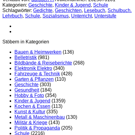
ist
Kategorien:
Geschichte
,
Kinder & Jugend
,
Schule
unsere
Schlagwörter:
Gedichte
,
Geschichten
,
Lesebuch
,
Schulbuch.
Republik
Lehrbuch
,
Schule
,
Sozialismus
,
Unterricht
,
Unterstufe
-
Lesebuch
für
die
vierte
Stöbern in Kategorien
Klasse
Menge
Bauen & Heimwerken
(136)
Belletristik
(981)
Bildbände & Reiseberichte
(268)
Elektronik Elektro
(340)
Fahrzeuge & Technik
(428)
Garten & Pflanzen
(110)
Geschichte
(303)
Gesundheit
(184)
Hobby & Foto
(354)
Kinder & Jugend
(1359)
Kochen & Essen
(113)
Kunst & Kultur
(335)
Metall & Maschinenbau
(130)
Militär & Kriege
(143)
Politik & Propaganda
(205)
Schule
(2216)