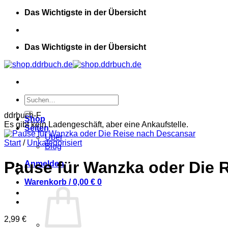
Zum
Das Wichtigste in der Übersicht
Inhalt
springen
Das Wichtigste in der Übersicht
Suchen
nach:
ddrbuch-F
Shop
Es gibt kein Ladengeschäft, aber eine Ankaufstelle.
Seiten
Über
Start
/
Unkategorisiert
Blog
Pause für Wanzka oder Die 
Anmelden
Warenkorb /
0,00
€
0
2,99
€