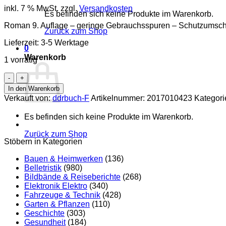
inkl. 7 % MwSt.
zzgl.
Versandkosten
Es befinden sich keine Produkte im Warenkorb.
Roman 9. Auflage – geringe Gebrauchsspuren – Schutzumsch
Zurück zum Shop
Lieferzeit:
3-5 Werktage
0
Warenkorb
1 vorrätig
Pause
für
In den Warenkorb
Wanzka
Verkauft von:
ddrbuch-F
Artikelnummer:
2017010423
Kategori
oder
Die
Es befinden sich keine Produkte im Warenkorb.
Reise
nach
Zurück zum Shop
Descansar
Stöbern in Kategorien
Menge
Bauen & Heimwerken
(136)
Belletristik
(980)
Bildbände & Reiseberichte
(268)
Elektronik Elektro
(340)
Fahrzeuge & Technik
(428)
Garten & Pflanzen
(110)
Geschichte
(303)
Gesundheit
(184)