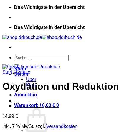
Zum
Das Wichtigste in der Übersicht
Inhalt
springen
Das Wichtigste in der Übersicht
Suchen
nach:
Shop
Start
/
Schule
Seiten
Über
Oxydation und Reduktion
Blog
Anmelden
Warenkorb /
0,00
€
0
14,99
€
inkl. 7 % MwSt.
zzgl.
Versandkosten