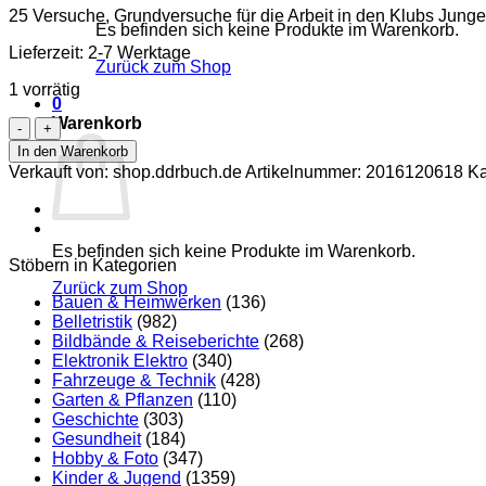
25 Versuche, Grundversuche für die Arbeit in den Klubs Junge
Es befinden sich keine Produkte im Warenkorb.
Lieferzeit:
2-7 Werktage
Zurück zum Shop
1 vorrätig
0
Warenkorb
Oxydation
und
In den Warenkorb
Reduktion
Verkauft von: shop.ddrbuch.de
Artikelnummer:
2016120618
Ka
Menge
Es befinden sich keine Produkte im Warenkorb.
Stöbern in Kategorien
Zurück zum Shop
Bauen & Heimwerken
(136)
Belletristik
(982)
Bildbände & Reiseberichte
(268)
Elektronik Elektro
(340)
Fahrzeuge & Technik
(428)
Garten & Pflanzen
(110)
Geschichte
(303)
Gesundheit
(184)
Hobby & Foto
(347)
Kinder & Jugend
(1359)