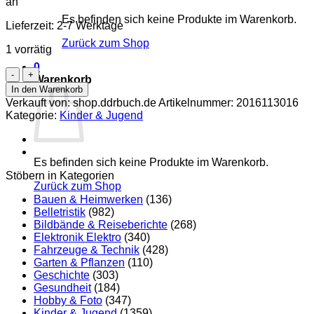
an
Es befinden sich keine Produkte im Warenkorb.
Lieferzeit:
2-7 Werktage
Zurück zum Shop
1 vorrätig
0
Menschen,
Warenkorb
Pflanzen,
In den Warenkorb
Tiere
Verkauft von: shop.ddrbuch.de
Artikelnummer:
2016113016
Menge
Kategorie:
Kinder & Jugend
Es befinden sich keine Produkte im Warenkorb.
Stöbern in Kategorien
Zurück zum Shop
Bauen & Heimwerken
(136)
Belletristik
(982)
Bildbände & Reiseberichte
(268)
Elektronik Elektro
(340)
Fahrzeuge & Technik
(428)
Garten & Pflanzen
(110)
Geschichte
(303)
Gesundheit
(184)
Hobby & Foto
(347)
Kinder & Jugend
(1359)