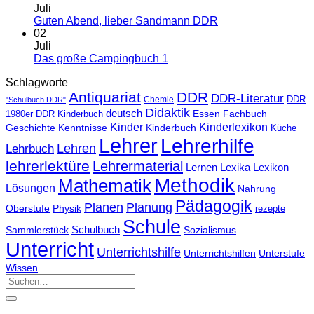
Juli
Guten Abend, lieber Sandmann DDR
02
Juli
Das große Campingbuch 1
Schlagworte
Antiquariat
DDR
DDR-Literatur
Chemie
DDR
"Schulbuch DDR"
Didaktik
deutsch
Essen
Fachbuch
1980er
DDR Kinderbuch
Kinder
Kinderlexikon
Kinderbuch
Geschichte
Kenntnisse
Küche
Lehrer
Lehrerhilfe
Lehrbuch
Lehren
lehrerlektüre
Lehrermaterial
Lernen
Lexika
Lexikon
Methodik
Mathematik
Lösungen
Nahrung
Pädagogik
Planen
Planung
Physik
Oberstufe
rezepte
Schule
Schulbuch
Sammlerstück
Sozialismus
Unterricht
Unterrichtshilfe
Unterrichtshilfen
Unterstufe
Wissen
Suchen
nach: