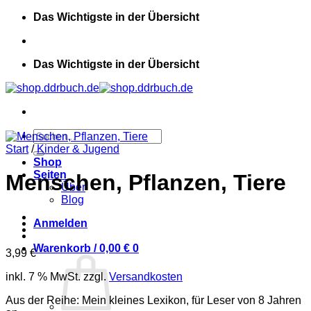
Zum
Das Wichtigste in der Übersicht
Inhalt
springen
Das Wichtigste in der Übersicht
Suchen
nach:
Start
/
Kinder & Jugend
Shop
Seiten
Menschen, Pflanzen, Tiere
Über
Blog
Anmelden
Warenkorb /
0,00
€
0
3,99
€
inkl. 7 % MwSt.
zzgl.
Versandkosten
Aus der Reihe: Mein kleines Lexikon, für Leser von 8 Jahren