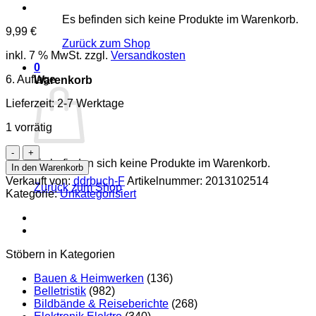
Es befinden sich keine Produkte im Warenkorb.
9,99
€
Zurück zum Shop
inkl. 7 % MwSt.
zzgl.
Versandkosten
0
6. Auflage
Warenkorb
Lieferzeit:
2-7 Werktage
1 vorrätig
Mathematische
Ergänzungen
Es befinden sich keine Produkte im Warenkorb.
In den Warenkorb
und
Verkauft von:
ddrbuch-F
Artikelnummer:
2013102514
Zurück zum Shop
Aufgaben
Kategorie:
Unkategorisiert
für
Elektrotechniker
Menge
Stöbern in Kategorien
Bauen & Heimwerken
(136)
Belletristik
(982)
Bildbände & Reiseberichte
(268)