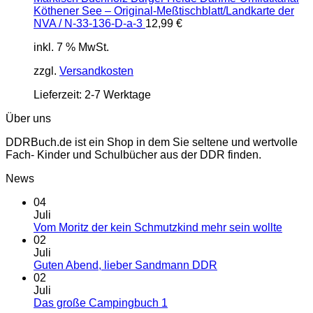
Köthener See – Original-Meßtischblatt/Landkarte der
NVA / N-33-136-D-a-3
12,99
€
inkl. 7 % MwSt.
zzgl.
Versandkosten
Lieferzeit:
2-7 Werktage
Über uns
DDRBuch.de ist ein Shop in dem Sie seltene und wertvolle
Fach- Kinder und Schulbücher aus der DDR finden.
News
04
Juli
Vom Moritz der kein Schmutzkind mehr sein wollte
02
Juli
Guten Abend, lieber Sandmann DDR
02
Juli
Das große Campingbuch 1