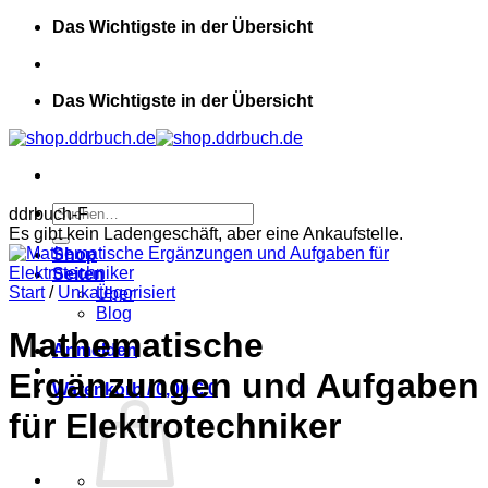
Zum
Das Wichtigste in der Übersicht
Inhalt
springen
Das Wichtigste in der Übersicht
Suchen
ddrbuch-F
nach:
Es gibt kein Ladengeschäft, aber eine Ankaufstelle.
Shop
Seiten
Start
/
Unkategorisiert
Über
Blog
Mathematische
Anmelden
Ergänzungen und Aufgaben
Warenkorb /
0,00
€
0
für Elektrotechniker