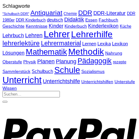
Schlagworte
Antiquariat
DDR
DDR-Literatur
Chemie
DDR
"Schulbuch DDR"
Didaktik
deutsch
Essen
Fachbuch
1980er
DDR Kinderbuch
Kinder
Kinderlexikon
Kinderbuch
Geschichte
Kenntnisse
Küche
Lehrer
Lehrerhilfe
Lehrbuch
Lehren
lehrerlektüre
Lehrermaterial
Lernen
Lexika
Lexikon
Methodik
Mathematik
Lösungen
Nahrung
Pädagogik
Planen
Planung
Physik
Oberstufe
rezepte
Schule
Schulbuch
Sammlerstück
Sozialismus
Unterricht
Unterrichtshilfe
Unterrichtshilfen
Unterstufe
Wissen
Suchen
nach: