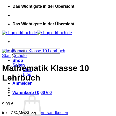
Zum
Das Wichtigste in der Übersicht
Inhalt
springen
Das Wichtigste in der Übersicht
Suchen
nach:
Start
/
Schule
Shop
Seiten
Mathematik Klasse 10
Über
Blog
Lehrbuch
Anmelden
Warenkorb /
0,00
€
0
9,99
€
inkl. 7 % MwSt.
zzgl.
Versandkosten