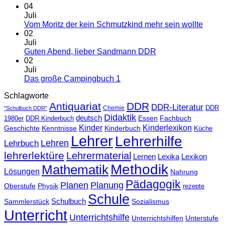
04
Juli
Vom Moritz der kein Schmutzkind mehr sein wollte
02
Juli
Guten Abend, lieber Sandmann DDR
02
Juli
Das große Campingbuch 1
Schlagworte
Antiquariat
DDR
DDR-Literatur
Chemie
DDR
"Schulbuch DDR"
Didaktik
deutsch
Essen
Fachbuch
1980er
DDR Kinderbuch
Kinder
Kinderlexikon
Kinderbuch
Geschichte
Kenntnisse
Küche
Lehrer
Lehrerhilfe
Lehrbuch
Lehren
lehrerlektüre
Lehrermaterial
Lernen
Lexika
Lexikon
Methodik
Mathematik
Lösungen
Nahrung
Pädagogik
Planen
Planung
Physik
Oberstufe
rezepte
Schule
Schulbuch
Sammlerstück
Sozialismus
Unterricht
Unterrichtshilfe
Unterrichtshilfen
Unterstufe