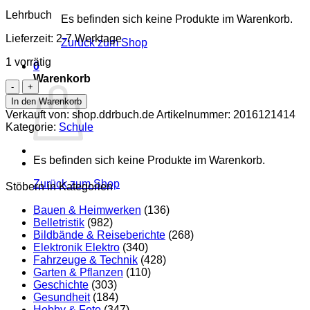
Lehrbuch
Es befinden sich keine Produkte im Warenkorb.
Lieferzeit:
2-7 Werktage
Zurück zum Shop
1 vorrätig
0
Warenkorb
Mathematik
Klasse
In den Warenkorb
10
Verkauft von: shop.ddrbuch.de
Artikelnummer:
2016121414
Lehrbuch
Kategorie:
Schule
Menge
Es befinden sich keine Produkte im Warenkorb.
Zurück zum Shop
Stöbern in Kategorien
Bauen & Heimwerken
(136)
Belletristik
(982)
Bildbände & Reiseberichte
(268)
Elektronik Elektro
(340)
Fahrzeuge & Technik
(428)
Garten & Pflanzen
(110)
Geschichte
(303)
Gesundheit
(184)
Hobby & Foto
(347)