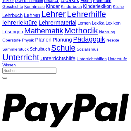
Didaktik
deutsch
Essen
Fachbuch
1980er
DDR Kinderbuch
Kinder
Kinderlexikon
Kinderbuch
Geschichte
Kenntnisse
Küche
Lehrer
Lehrerhilfe
Lehrbuch
Lehren
lehrerlektüre
Lehrermaterial
Lernen
Lexika
Lexikon
Methodik
Mathematik
Lösungen
Nahrung
Pädagogik
Planen
Planung
Physik
Oberstufe
rezepte
Schule
Schulbuch
Sammlerstück
Sozialismus
Unterricht
Unterrichtshilfe
Unterrichtshilfen
Unterstufe
Wissen
Suchen
nach: