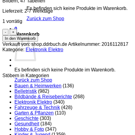
Bildern, 47 Tabellen
Es befinden sich keine Produkte im Warenkorb.
Lieferzeit:
2-7 Werktage
Zurück zum Shop
1 vorrätig
0
Lichttechnik
Warenkorb
Menge
In den Warenkorb
Verkauft von: shop.ddrbuch.de
Artikelnummer:
2016112817
Kategorie:
Elektronik Elektro
Es befinden sich keine Produkte im Warenkorb.
Stöbern in Kategorien
Zurück zum Shop
Bauen & Heimwerken
(136)
Belletristik
(982)
Bildbände & Reiseberichte
(268)
Elektronik Elektro
(340)
Fahrzeuge & Technik
(428)
Garten & Pflanzen
(110)
Geschichte
(303)
Gesundheit
(184)
Hobby & Foto
(347)
Kinder & Jugend
(1359)