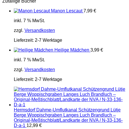
Zufällige Bücher
Manon Lescaut
7,99
€
inkl. 7 % MwSt.
zzgl.
Versandkosten
Lieferzeit:
2-7 Werktage
Heilige Mädchen
3,99
€
inkl. 7 % MwSt.
zzgl.
Versandkosten
Lieferzeit:
2-7 Werktage
Hermsdorf Dahme-Umflutkanal Schützengrund Lütje
Berge Woppischgraben Langes Luch Brandluch –
Original-Meßtischblatt/Landkarte der NVA / N-33-136-
D-a-1
12,99
€