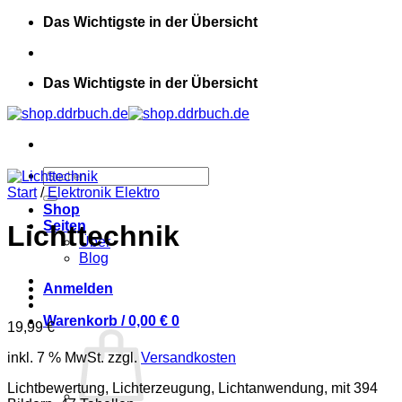
Zum
Das Wichtigste in der Übersicht
Inhalt
springen
Das Wichtigste in der Übersicht
Suchen
nach:
Start
/
Elektronik Elektro
Shop
Seiten
Lichttechnik
Über
Blog
Anmelden
Warenkorb /
0,00
€
0
19,99
€
inkl. 7 % MwSt.
zzgl.
Versandkosten
Lichtbewertung, Lichterzeugung, Lichtanwendung, mit 394