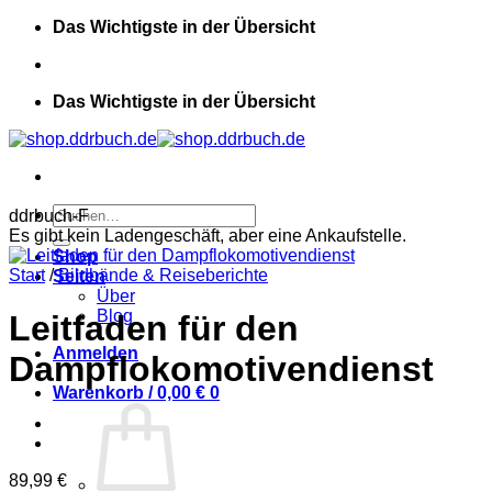
Zum
Das Wichtigste in der Übersicht
Inhalt
springen
Das Wichtigste in der Übersicht
Suchen
ddrbuch-F
nach:
Es gibt kein Ladengeschäft, aber eine Ankaufstelle.
Shop
Start
/
Bildbände & Reiseberichte
Seiten
Über
Blog
Leitfaden für den
Anmelden
Dampflokomotivendienst
Warenkorb /
0,00
€
0
89,99
€