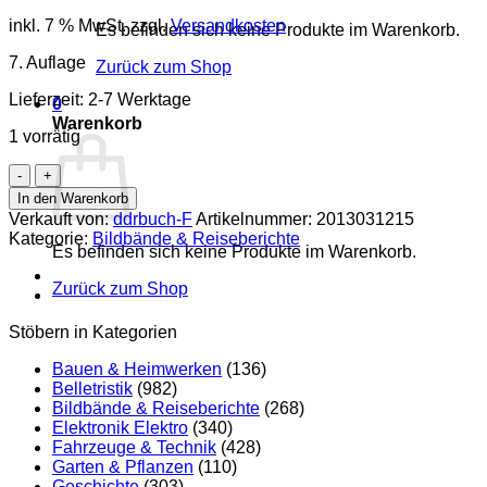
inkl. 7 % MwSt.
zzgl.
Versandkosten
Es befinden sich keine Produkte im Warenkorb.
7. Auflage
Zurück zum Shop
Lieferzeit:
2-7 Werktage
0
Warenkorb
1 vorrätig
Leitfaden
für
In den Warenkorb
den
Verkauft von:
ddrbuch-F
Artikelnummer:
2013031215
Dampflokomotivendienst
Kategorie:
Bildbände & Reiseberichte
Menge
Es befinden sich keine Produkte im Warenkorb.
Zurück zum Shop
Stöbern in Kategorien
Bauen & Heimwerken
(136)
Belletristik
(982)
Bildbände & Reiseberichte
(268)
Elektronik Elektro
(340)
Fahrzeuge & Technik
(428)
Garten & Pflanzen
(110)
Geschichte
(303)