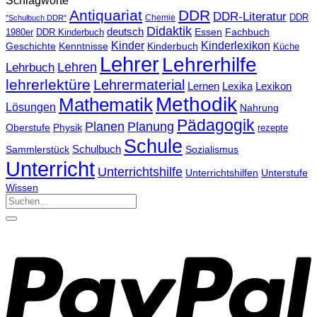
Schlagworte
Antiquariat
DDR
DDR-Literatur
Chemie
DDR
"Schulbuch DDR"
Didaktik
deutsch
Essen
Fachbuch
1980er
DDR Kinderbuch
Kinder
Kinderlexikon
Kinderbuch
Geschichte
Kenntnisse
Küche
Lehrer
Lehrerhilfe
Lehrbuch
Lehren
lehrerlektüre
Lehrermaterial
Lernen
Lexika
Lexikon
Methodik
Mathematik
Lösungen
Nahrung
Pädagogik
Planen
Planung
Physik
Oberstufe
rezepte
Schule
Schulbuch
Sammlerstück
Sozialismus
Unterricht
Unterrichtshilfe
Unterrichtshilfen
Unterstufe
Wissen
Suchen
nach: