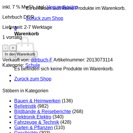
inkl. 7 % MwSt.
zzgl.
Versandkosten
Es befinden sich keine Produkte im Warenkorb.
Lehrbuch DDR
Zurück zum Shop
Lieferzeit:
2-7 Werktage
0
Warenkorb
1 vorrätig
Lehrbuch
der
In den Warenkorb
Physik
Verkauft von:
ddrbuch-F
Artikelnummer:
2013073114
6
Kategorie:
Schule
bis
Es befinden sich keine Produkte im Warenkorb.
8
Zurück zum Shop
Lehrbuch
DDR
Menge
Stöbern in Kategorien
Bauen & Heimwerken
(136)
Belletristik
(982)
Bildbände & Reiseberichte
(268)
Elektronik Elektro
(340)
Fahrzeuge & Technik
(428)
Garten & Pflanzen
(110)
Geschichte
(303)