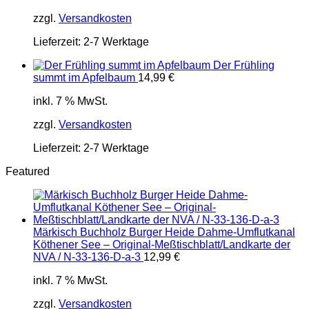
zzgl.
Versandkosten
Lieferzeit:
2-7 Werktage
Der Frühling
summt im Apfelbaum
14,99
€
inkl. 7 % MwSt.
zzgl.
Versandkosten
Lieferzeit:
2-7 Werktage
Featured
Märkisch Buchholz Burger Heide Dahme-Umflutkanal
Köthener See – Original-Meßtischblatt/Landkarte der
NVA / N-33-136-D-a-3
12,99
€
inkl. 7 % MwSt.
zzgl.
Versandkosten