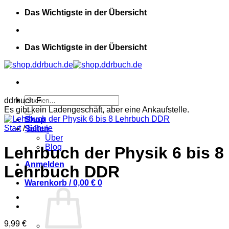
Zum
Das Wichtigste in der Übersicht
Inhalt
springen
Das Wichtigste in der Übersicht
Suchen
ddrbuch-F
nach:
Es gibt kein Ladengeschäft, aber eine Ankaufstelle.
Shop
Start
/
Schule
Seiten
Über
Blog
Lehrbuch der Physik 6 bis 8
Anmelden
Lehrbuch DDR
Warenkorb /
0,00
€
0
9,99
€