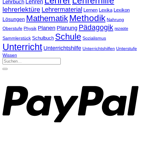
Lehrer
Lehrerhilfe
Lehrbuch
Lehren
lehrerlektüre
Lehrermaterial
Lernen
Lexika
Lexikon
Methodik
Mathematik
Lösungen
Nahrung
Pädagogik
Planen
Planung
Physik
Oberstufe
rezepte
Schule
Schulbuch
Sammlerstück
Sozialismus
Unterricht
Unterrichtshilfe
Unterrichtshilfen
Unterstufe
Wissen
Suchen
nach: