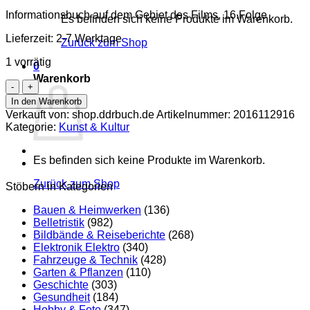
Informationsbuch auf dem Gebiet des Films, 16.Folge
Es befinden sich keine Produkte im Warenkorb.
Lieferzeit:
2-7 Werktage
Zurück zum Shop
1 vorrätig
0
Warenkorb
Kino-
und
In den Warenkorb
Fernseh-
Verkauft von: shop.ddrbuch.de
Artikelnummer:
2016112916
Almanach,
Kategorie:
Kunst & Kultur
DDR
Menge
Es befinden sich keine Produkte im Warenkorb.
Zurück zum Shop
Stöbern in Kategorien
Bauen & Heimwerken
(136)
Belletristik
(982)
Bildbände & Reiseberichte
(268)
Elektronik Elektro
(340)
Fahrzeuge & Technik
(428)
Garten & Pflanzen
(110)
Geschichte
(303)
Gesundheit
(184)
Hobby & Foto
(347)