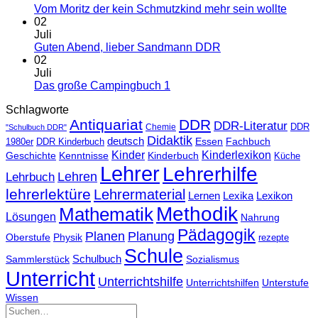
Vom Moritz der kein Schmutzkind mehr sein wollte
02
Juli
Guten Abend, lieber Sandmann DDR
02
Juli
Das große Campingbuch 1
Schlagworte
Antiquariat
DDR
DDR-Literatur
Chemie
DDR
"Schulbuch DDR"
Didaktik
deutsch
Essen
Fachbuch
1980er
DDR Kinderbuch
Kinder
Kinderlexikon
Kinderbuch
Geschichte
Kenntnisse
Küche
Lehrer
Lehrerhilfe
Lehrbuch
Lehren
lehrerlektüre
Lehrermaterial
Lernen
Lexika
Lexikon
Methodik
Mathematik
Lösungen
Nahrung
Pädagogik
Planen
Planung
Physik
Oberstufe
rezepte
Schule
Schulbuch
Sammlerstück
Sozialismus
Unterricht
Unterrichtshilfe
Unterrichtshilfen
Unterstufe
Wissen
Suchen