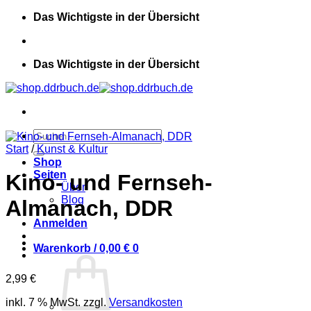
Zum
Das Wichtigste in der Übersicht
Inhalt
springen
Das Wichtigste in der Übersicht
Suchen
nach:
Start
/
Kunst & Kultur
Shop
Seiten
Kino- und Fernseh-
Über
Blog
Almanach, DDR
Anmelden
Warenkorb /
0,00
€
0
2,99
€
inkl. 7 % MwSt.
zzgl.
Versandkosten