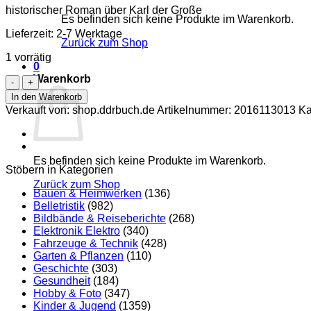
historischer Roman über Karl der Große
Es befinden sich keine Produkte im Warenkorb.
Lieferzeit:
2-7 Werktage
Zurück zum Shop
1 vorrätig
0
Warenkorb
Karl
der
In den Warenkorb
Große
Verkauft von: shop.ddrbuch.de
Artikelnummer:
2016113013
Ka
Menge
Es befinden sich keine Produkte im Warenkorb.
Stöbern in Kategorien
Zurück zum Shop
Bauen & Heimwerken
(136)
Belletristik
(982)
Bildbände & Reiseberichte
(268)
Elektronik Elektro
(340)
Fahrzeuge & Technik
(428)
Garten & Pflanzen
(110)
Geschichte
(303)
Gesundheit
(184)
Hobby & Foto
(347)
Kinder & Jugend
(1359)