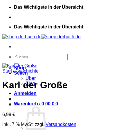
Zum
Das Wichtigste in der Übersicht
Inhalt
springen
Das Wichtigste in der Übersicht
Suchen
nach:
Shop
Start
/
Geschichte
Seiten
Über
Karl der Große
Blog
Anmelden
Warenkorb /
0,00
€
0
6,99
€
inkl. 7 % MwSt.
zzgl.
Versandkosten