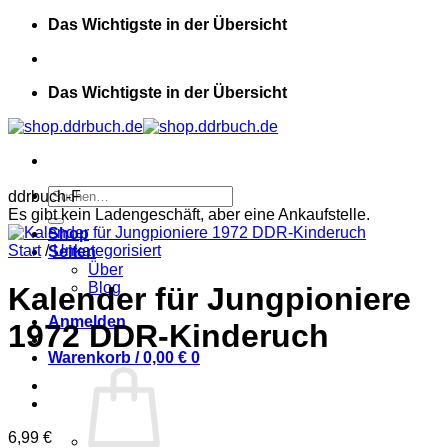
Zum
Das Wichtigste in der Übersicht
Inhalt
springen
Das Wichtigste in der Übersicht
Suchen
ddrbuch-F
nach:
Es gibt kein Ladengeschäft, aber eine Ankaufstelle.
Shop
Start
/
Unkategorisiert
Seiten
Über
Blog
Kalender für Jungpioniere
Anmelden
1972 DDR-Kinderuch
Warenkorb /
0,00
€
0
6,99
€