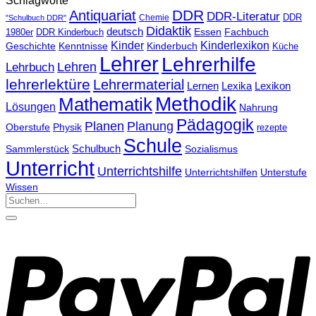
Schlagworte
DDR
Antiquariat
DDR-Literatur
Chemie
DDR
"Schulbuch DDR"
Didaktik
deutsch
Essen
Fachbuch
1980er
DDR Kinderbuch
Kinder
Kinderlexikon
Geschichte
Kenntnisse
Kinderbuch
Küche
Lehrer
Lehrerhilfe
Lehrbuch
Lehren
lehrerlektüre
Lehrermaterial
Lernen
Lexika
Lexikon
Methodik
Mathematik
Lösungen
Nahrung
Pädagogik
Planen
Planung
Physik
Oberstufe
rezepte
Schule
Schulbuch
Sammlerstück
Sozialismus
Unterricht
Unterrichtshilfe
Unterrichtshilfen
Unterstufe
Wissen
Suchen
nach: