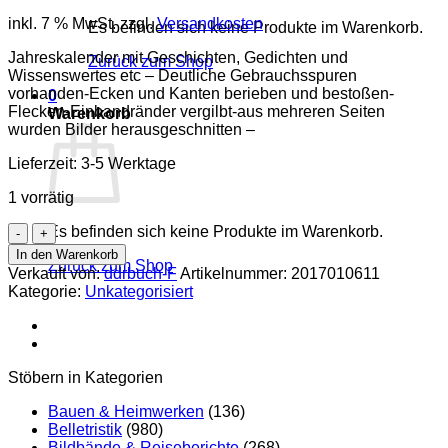
inkl. 7 % MwSt.
zzgl.
Versandkosten
Es befinden sich keine Produkte im Warenkorb.
Jahreskalender mit Geschichten, Gedichten und
Zurück zum Shop
Wissenswertes etc – Deutliche Gebrauchsspuren
vorhanden-Ecken und Kanten berieben und bestoßen-
0
Flecken-Einbandränder vergilbt-aus mehreren Seiten
Warenkorb
wurden Bilder herausgeschnitten –
Lieferzeit:
3-5 Werktage
1 vorrätig
Kalender
Es befinden sich keine Produkte im Warenkorb.
für
In den Warenkorb
Zurück zum Shop
Jungpioniere
Verkauft von:
ddrbuch-F
Artikelnummer:
2017010611
1972
Kategorie:
Unkategorisiert
DDR-
Kinderuch
Menge
Stöbern in Kategorien
Bauen & Heimwerken
(136)
Belletristik
(980)
Bildbände & Reiseberichte
(268)