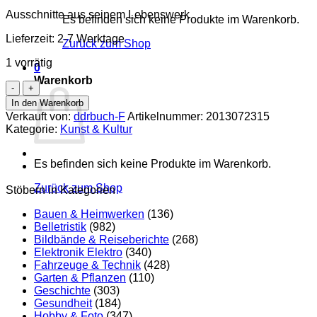
Ausschnitte aus seinem Lebenswerk
Es befinden sich keine Produkte im Warenkorb.
Lieferzeit:
2-7 Werktage
Zurück zum Shop
1 vorrätig
0
Warenkorb
Heinrich
Zille
In den Warenkorb
Menge
Verkauft von:
ddrbuch-F
Artikelnummer:
2013072315
Kategorie:
Kunst & Kultur
Es befinden sich keine Produkte im Warenkorb.
Zurück zum Shop
Stöbern in Kategorien
Bauen & Heimwerken
(136)
Belletristik
(982)
Bildbände & Reiseberichte
(268)
Elektronik Elektro
(340)
Fahrzeuge & Technik
(428)
Garten & Pflanzen
(110)
Geschichte
(303)
Gesundheit
(184)
Hobby & Foto
(347)