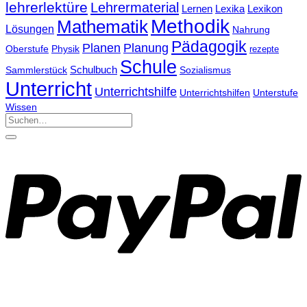
lehrerlektüre
Lehrermaterial
Lernen
Lexika
Lexikon
Methodik
Mathematik
Lösungen
Nahrung
Pädagogik
Planen
Planung
Physik
Oberstufe
rezepte
Schule
Schulbuch
Sammlerstück
Sozialismus
Unterricht
Unterrichtshilfe
Unterrichtshilfen
Unterstufe
Wissen
Suchen
nach: