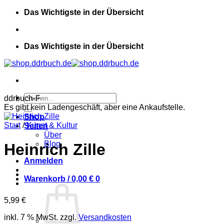
Zum
Das Wichtigste in der Übersicht
Inhalt
springen
Das Wichtigste in der Übersicht
Suchen
ddrbuch-F
nach:
Es gibt kein Ladengeschäft, aber eine Ankaufstelle.
Shop
Start
/
Kunst & Kultur
Seiten
Über
Blog
Heinrich Zille
Anmelden
Warenkorb /
0,00
€
0
5,99
€
inkl. 7 % MwSt.
zzgl.
Versandkosten