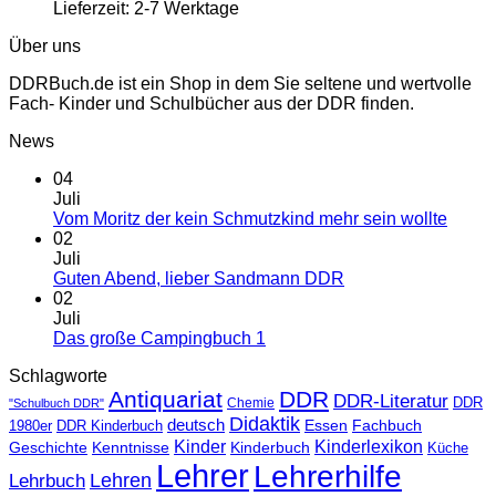
Lieferzeit:
2-7 Werktage
Über uns
DDRBuch.de ist ein Shop in dem Sie seltene und wertvolle
Fach- Kinder und Schulbücher aus der DDR finden.
News
04
Juli
Vom Moritz der kein Schmutzkind mehr sein wollte
02
Juli
Guten Abend, lieber Sandmann DDR
02
Juli
Das große Campingbuch 1
Schlagworte
Antiquariat
DDR
DDR-Literatur
Chemie
DDR
"Schulbuch DDR"
Didaktik
deutsch
Essen
Fachbuch
1980er
DDR Kinderbuch
Kinder
Kinderlexikon
Kinderbuch
Geschichte
Kenntnisse
Küche
Lehrer
Lehrerhilfe
Lehrbuch
Lehren