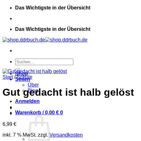
Zum
Das Wichtigste in der Übersicht
Inhalt
springen
Das Wichtigste in der Übersicht
Suchen
nach:
Shop
Start
/
Schule
Seiten
Über
Gut gedacht ist halb gelöst
Blog
Anmelden
Warenkorb /
0,00
€
0
6,99
€
inkl. 7 % MwSt.
zzgl.
Versandkosten