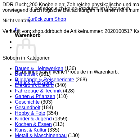
DDR-Buch; 200 Knobeleien; Zahlreiche physikalische und mat
Es befinden sich keine Produkte im Warenkorb.
vorwiegend durch logische Betrachtungen mit einem Minimu
Zurück zum Shop
Nicht vorrätig
0
Verkauft von: shop.ddrbuch.de
Artikelnummer:
2020100517
Ka
Warenkorb
Stöbern in Kategorien
Bauen & Heimwerken
(136)
Es befinden sich keine Produkte im Warenkorb.
Belletristik
(981)
Bildbände & Reiseberichte
(268)
Zurück zum Shop
Elektronik Elektro
(340)
Fahrzeuge & Technik
(428)
Garten & Pflanzen
(110)
Geschichte
(303)
Gesundheit
(184)
Hobby & Foto
(354)
Kinder & Jugend
(1359)
Kochen & Essen
(113)
Kunst & Kultur
(335)
Metall & Maschinenbau
(130)