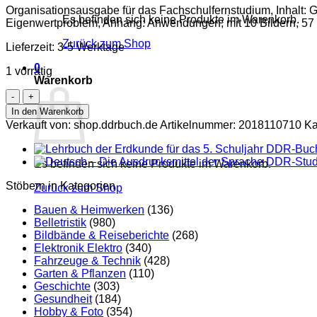
Organisationsausgabe für das Fachschulfernstudium, Inhalt: 
Es befinden sich keine Produkte im Warenkorb.
Eigenwertproblem, Anhang: Anwendungen; mit 10 Bildern, 57
Zurück zum Shop
Lieferzeit:
3-5 Werktage
0
1 vorrätig
Warenkorb
Grundzüge
der
In den Warenkorb
Matrizenrechnung
Verkauft von: shop.ddrbuch.de
Artikelnummer:
2018110710
Ka
DDR-
Fachschulfernstudium
Menge
Es befinden sich keine Produkte im Warenkorb.
Stöbern in Kategorien
Zurück zum Shop
Bauen & Heimwerken
(136)
Belletristik
(980)
Bildbände & Reiseberichte
(268)
Elektronik Elektro
(340)
Fahrzeuge & Technik
(428)
Garten & Pflanzen
(110)
Geschichte
(303)
Gesundheit
(184)
Hobby & Foto
(354)