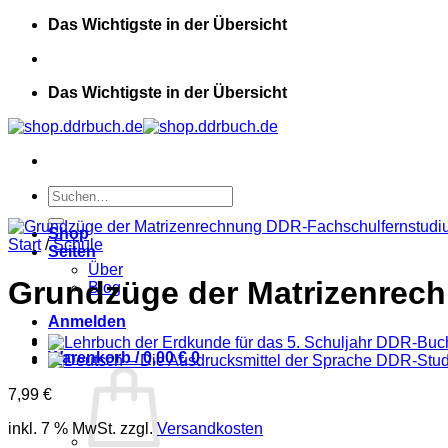
Zum
Das Wichtigste in der Übersicht
Inhalt
springen
Das Wichtigste in der Übersicht
Suchen
nach:
Shop
Start
/
Schule
Seiten
Über
Grundzüge der Matrizenrec
Blog
Anmelden
Warenkorb /
0,00
€
0
7,99
€
inkl. 7 % MwSt.
zzgl.
Versandkosten