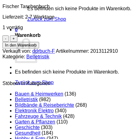
Fischer Taschenbuch
Es befinden sich keine Produkte im Warenkorb.
Lieferzeit:
2-7 Werktage
Zurück zum Shop
1 vorrätig
0
Warenkorb
Fünf
Wochen
In den Warenkorb
im
Verkauft von:
ddrbuch-F
Artikelnummer:
2013112910
Ballon
Kategorie:
Belletristik
Menge
Es befinden sich keine Produkte im Warenkorb.
Zurück zum Shop
Stöbern in Kategorien
Bauen & Heimwerken
(136)
Belletristik
(982)
Bildbände & Reiseberichte
(268)
Elektronik Elektro
(340)
Fahrzeuge & Technik
(428)
Garten & Pflanzen
(110)
Geschichte
(303)
Gesundheit
(184)
Hobby & Foto
(347)