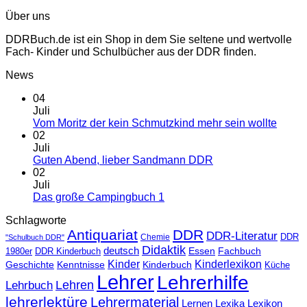
Über uns
DDRBuch.de ist ein Shop in dem Sie seltene und wertvolle
Fach- Kinder und Schulbücher aus der DDR finden.
News
04
Juli
Vom Moritz der kein Schmutzkind mehr sein wollte
02
Juli
Guten Abend, lieber Sandmann DDR
02
Juli
Das große Campingbuch 1
Schlagworte
Antiquariat
DDR
DDR-Literatur
Chemie
DDR
"Schulbuch DDR"
Didaktik
deutsch
Essen
Fachbuch
1980er
DDR Kinderbuch
Kinder
Kinderlexikon
Kinderbuch
Geschichte
Kenntnisse
Küche
Lehrer
Lehrerhilfe
Lehrbuch
Lehren
lehrerlektüre
Lehrermaterial
Lernen
Lexika
Lexikon