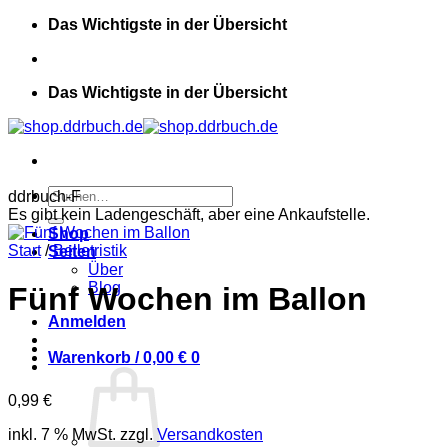
Zum
Das Wichtigste in der Übersicht
Inhalt
springen
Das Wichtigste in der Übersicht
Suchen
ddrbuch-F
nach:
Es gibt kein Ladengeschäft, aber eine Ankaufstelle.
Shop
Start
/
Belletristik
Seiten
Über
Blog
Fünf Wochen im Ballon
Anmelden
Warenkorb /
0,00
€
0
0,99
€
inkl. 7 % MwSt.
zzgl.
Versandkosten