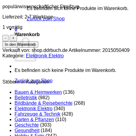
populärwissenschaftlicher Streifzug
Es befinden sich keine Produkte im Warenkorb.
Lieferzeit:
2-7 Werktage
Zurück zum Shop
1 vorrätig
0
Warenkorb
Elektronik
gestern
In den Warenkorb
heute
Verkauft von: shop.ddrbuch.de
Artikelnummer:
2015050409
morgen
Kategorie:
Elektronik Elektro
Menge
Es befinden sich keine Produkte im Warenkorb.
Zurück zum Shop
Stöbern in Kategorien
Bauen & Heimwerken
(136)
Belletristik
(982)
Bildbände & Reiseberichte
(268)
Elektronik Elektro
(340)
Fahrzeuge & Technik
(428)
Garten & Pflanzen
(110)
Geschichte
(303)
Gesundheit
(184)
Hobby & Foto
(347)