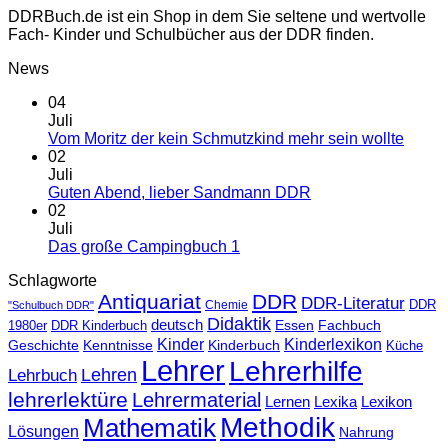
DDRBuch.de ist ein Shop in dem Sie seltene und wertvolle
Fach- Kinder und Schulbücher aus der DDR finden.
News
04
Juli
Vom Moritz der kein Schmutzkind mehr sein wollte
02
Juli
Guten Abend, lieber Sandmann DDR
02
Juli
Das große Campingbuch 1
Schlagworte
Antiquariat
DDR
DDR-Literatur
Chemie
DDR
"Schulbuch DDR"
Didaktik
deutsch
Essen
Fachbuch
1980er
DDR Kinderbuch
Kinder
Kinderlexikon
Kinderbuch
Geschichte
Kenntnisse
Küche
Lehrer
Lehrerhilfe
Lehrbuch
Lehren
lehrerlektüre
Lehrermaterial
Lernen
Lexika
Lexikon
Methodik
Mathematik
Lösungen
Nahrung