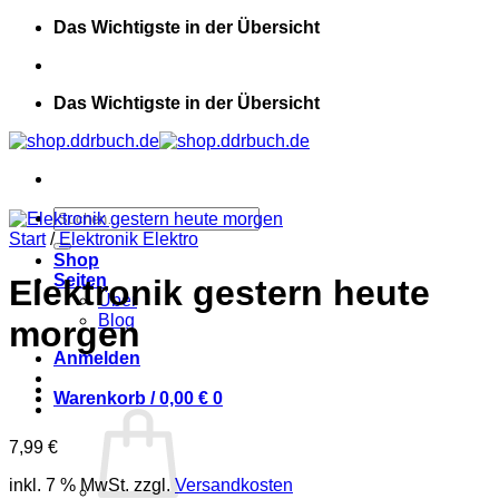
Zum
Das Wichtigste in der Übersicht
Inhalt
springen
Das Wichtigste in der Übersicht
Suchen
nach:
Start
/
Elektronik Elektro
Shop
Seiten
Elektronik gestern heute
Über
Blog
morgen
Anmelden
Warenkorb /
0,00
€
0
7,99
€
inkl. 7 % MwSt.
zzgl.
Versandkosten