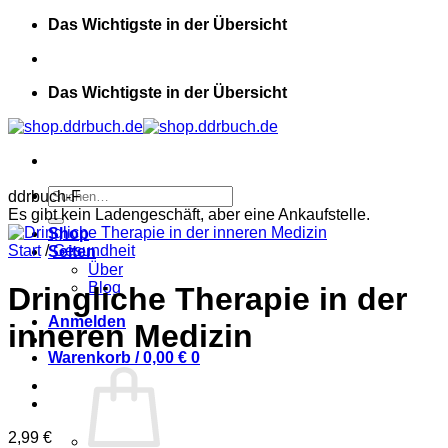
Zum
Das Wichtigste in der Übersicht
Inhalt
springen
Das Wichtigste in der Übersicht
Suchen
ddrbuch-F
nach:
Es gibt kein Ladengeschäft, aber eine Ankaufstelle.
Shop
Start
/
Gesundheit
Seiten
Über
Blog
Dringliche Therapie in der
Anmelden
inneren Medizin
Warenkorb /
0,00
€
0
2,99
€