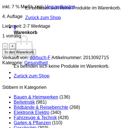
inkl. 7 % MwSt.
zzgl.
Versandkosten
Es befinden sich keine Produkte im Warenkorb.
4. Auflage
Zurück zum Shop
Lieferzeit:
2-7 Werktage
0
Warenkorb
1 vorrätig
Dringliche
Therapie
In den Warenkorb
in
Verkauft von:
ddrbuch-F
Artikelnummer:
2013092715
der
Kategorie:
Gesundheit
inneren
Es befinden sich keine Produkte im Warenkorb.
Medizin
Zurück zum Shop
Menge
Stöbern in Kategorien
Bauen & Heimwerken
(136)
Belletristik
(981)
Bildbände & Reiseberichte
(268)
Elektronik Elektro
(340)
Fahrzeuge & Technik
(428)
Garten & Pflanzen
(110)
Geschichte
(303)