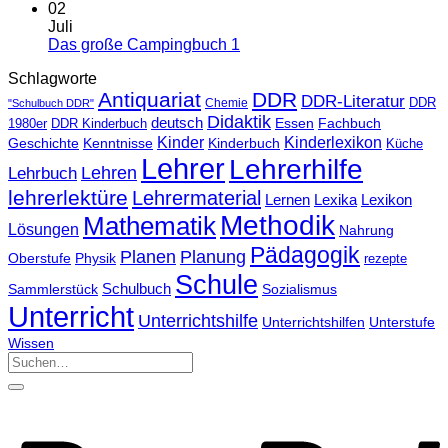
02
Juli
Das große Campingbuch 1
Schlagworte
Antiquariat
DDR
DDR-Literatur
Chemie
DDR
"Schulbuch DDR"
Didaktik
deutsch
Essen
Fachbuch
1980er
DDR Kinderbuch
Kinder
Kinderlexikon
Kinderbuch
Geschichte
Kenntnisse
Küche
Lehrer
Lehrerhilfe
Lehrbuch
Lehren
lehrerlektüre
Lehrermaterial
Lernen
Lexika
Lexikon
Methodik
Mathematik
Lösungen
Nahrung
Pädagogik
Planen
Planung
Physik
Oberstufe
rezepte
Schule
Schulbuch
Sammlerstück
Sozialismus
Unterricht
Unterrichtshilfe
Unterrichtshilfen
Unterstufe
Wissen
Suchen
nach: