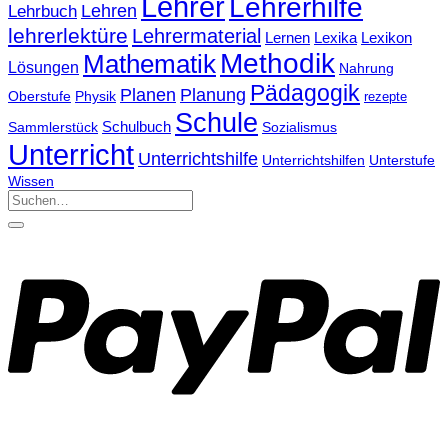
Lehrer
Lehrerhilfe
Lehrbuch
Lehren
lehrerlektüre
Lehrermaterial
Lernen
Lexika
Lexikon
Methodik
Mathematik
Lösungen
Nahrung
Pädagogik
Planen
Planung
Physik
Oberstufe
rezepte
Schule
Schulbuch
Sammlerstück
Sozialismus
Unterricht
Unterrichtshilfe
Unterrichtshilfen
Unterstufe
Wissen
Suchen
nach: