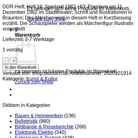
DDR-Heft; Heft 10; Spielzeit 1962 / 63; Premiere am 11.
Es befinden sich keine Produkte im Warenkorb.
Dezember 1962 im Stadttheater; Schrift und Illustrationen in
Braunton; Das Märchen wird in diesem Heft in Kurzfassung
Zurück zum Shop
erzählt. Die Schauspieler werden als Märchenfigur illustrativ
vorgestellt
0
Warenkorb
Lieferzeit:
2-7 Werktage
1 vorrätig
Dornröschen
Spielzeit
In den Warenkorb
1962
Es befinden sich keine Produkte im Warenkorb.
Verkauft von: shop.ddrbuch.de
Artikelnummer:
2020101914
/
Kategorie:
Kunst & Kultur
Zurück zum Shop
63
Menge
Stöbern in Kategorien
Bauen & Heimwerken
(136)
Belletristik
(980)
Bildbände & Reiseberichte
(268)
Elektronik Elektro
(340)
Fahrzeuge & Technik
(428)