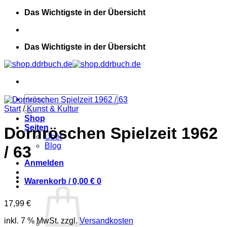
Zum
Das Wichtigste in der Übersicht
Inhalt
springen
Das Wichtigste in der Übersicht
Suchen
nach:
Start
/
Kunst & Kultur
Shop
Seiten
Dornröschen Spielzeit 1962
Über
Blog
/ 63
Anmelden
Warenkorb /
0,00
€
0
17,99
€
inkl. 7 % MwSt.
zzgl.
Versandkosten