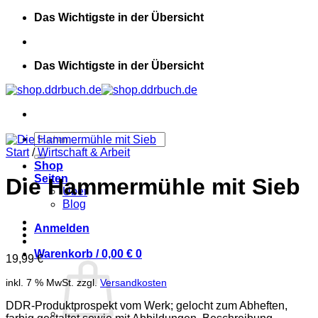
Zum
Das Wichtigste in der Übersicht
Inhalt
springen
Das Wichtigste in der Übersicht
Suchen
nach:
Start
/
Wirtschaft & Arbeit
Shop
Seiten
Die Hammermühle mit Sieb
Über
Blog
Anmelden
Warenkorb /
0,00
€
0
19,99
€
inkl. 7 % MwSt.
zzgl.
Versandkosten
DDR-Produktprospekt vom Werk; gelocht zum Abheften,