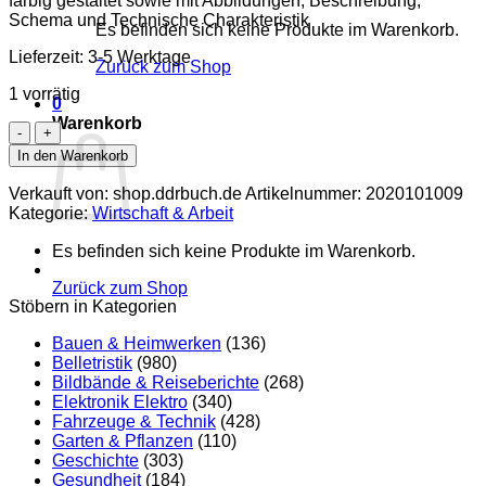
farbig gestaltet sowie mit Abbildungen, Beschreibung,
Schema und Technische Charakteristik
Es befinden sich keine Produkte im Warenkorb.
Lieferzeit:
3-5 Werktage
Zurück zum Shop
1 vorrätig
0
Warenkorb
Die
Hammermühle
In den Warenkorb
mit
Sieb
Verkauft von: shop.ddrbuch.de
Artikelnummer:
2020101009
Menge
Kategorie:
Wirtschaft & Arbeit
Es befinden sich keine Produkte im Warenkorb.
Zurück zum Shop
Stöbern in Kategorien
Bauen & Heimwerken
(136)
Belletristik
(980)
Bildbände & Reiseberichte
(268)
Elektronik Elektro
(340)
Fahrzeuge & Technik
(428)
Garten & Pflanzen
(110)
Geschichte
(303)
Gesundheit
(184)