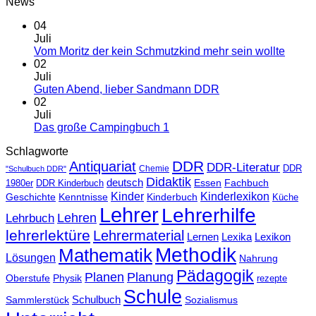
News
04
Juli
Vom Moritz der kein Schmutzkind mehr sein wollte
02
Juli
Guten Abend, lieber Sandmann DDR
02
Juli
Das große Campingbuch 1
Schlagworte
DDR
Antiquariat
DDR-Literatur
Chemie
DDR
"Schulbuch DDR"
Didaktik
deutsch
Essen
Fachbuch
1980er
DDR Kinderbuch
Kinder
Kinderlexikon
Geschichte
Kenntnisse
Kinderbuch
Küche
Lehrer
Lehrerhilfe
Lehrbuch
Lehren
lehrerlektüre
Lehrermaterial
Lernen
Lexika
Lexikon
Methodik
Mathematik
Lösungen
Nahrung
Pädagogik
Planen
Planung
Physik
Oberstufe
rezepte
Schule
Schulbuch
Sammlerstück
Sozialismus