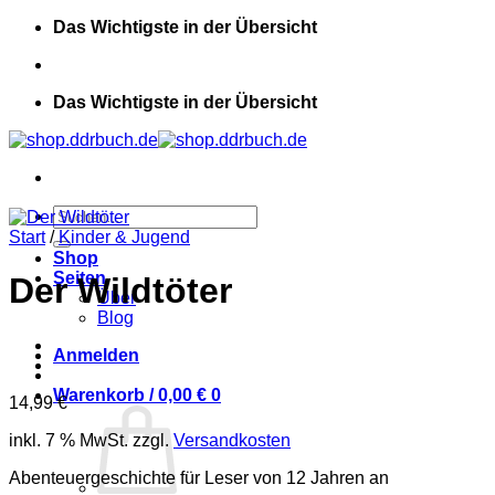
Zum
Das Wichtigste in der Übersicht
Inhalt
springen
Das Wichtigste in der Übersicht
Suchen
nach:
Start
/
Kinder & Jugend
Shop
Seiten
Der Wildtöter
Über
Blog
Anmelden
Warenkorb /
0,00
€
0
14,99
€
inkl. 7 % MwSt.
zzgl.
Versandkosten
Abenteuergeschichte für Leser von 12 Jahren an