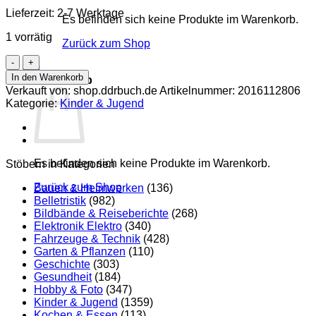
Lieferzeit:
2-7 Werktage
Es befinden sich keine Produkte im Warenkorb.
1 vorrätig
Zurück zum Shop
Der
0
Wildtöter
In den Warenkorb
Warenkorb
Menge
Verkauft von: shop.ddrbuch.de
Artikelnummer:
2016112806
Kategorie:
Kinder & Jugend
Es befinden sich keine Produkte im Warenkorb.
Stöbern in Kategorien
Zurück zum Shop
Bauen & Heimwerken
(136)
Belletristik
(982)
Bildbände & Reiseberichte
(268)
Elektronik Elektro
(340)
Fahrzeuge & Technik
(428)
Garten & Pflanzen
(110)
Geschichte
(303)
Gesundheit
(184)
Hobby & Foto
(347)
Kinder & Jugend
(1359)
Kochen & Essen
(113)