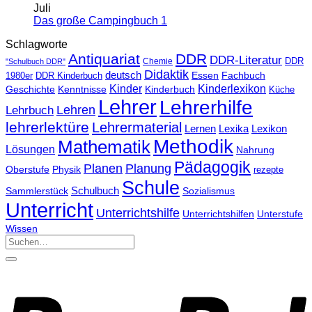
Juli
Das große Campingbuch 1
Schlagworte
Antiquariat
DDR
DDR-Literatur
Chemie
DDR
"Schulbuch DDR"
Didaktik
deutsch
Essen
Fachbuch
1980er
DDR Kinderbuch
Kinder
Kinderlexikon
Kinderbuch
Geschichte
Kenntnisse
Küche
Lehrer
Lehrerhilfe
Lehrbuch
Lehren
lehrerlektüre
Lehrermaterial
Lernen
Lexika
Lexikon
Methodik
Mathematik
Lösungen
Nahrung
Pädagogik
Planen
Planung
Physik
Oberstufe
rezepte
Schule
Schulbuch
Sammlerstück
Sozialismus
Unterricht
Unterrichtshilfe
Unterrichtshilfen
Unterstufe
Wissen
Suchen
nach: