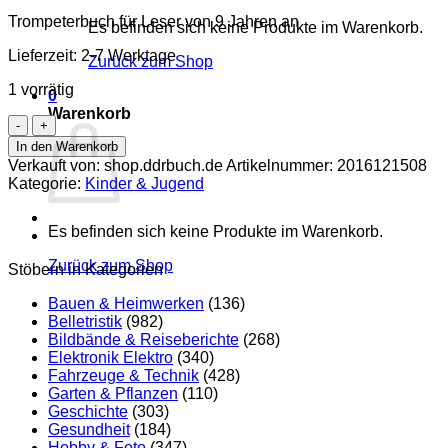
Trompeterbuch für Leser von 9 Jahren an
Es befinden sich keine Produkte im Warenkorb.
Lieferzeit:
2-7 Werktage
Zurück zum Shop
1 vorrätig
0
Warenkorb
Der
Mann
In den Warenkorb
mit
Verkauft von: shop.ddrbuch.de
Artikelnummer:
2016121508
dem
Kategorie:
Kinder & Jugend
traurigen
Birnengesicht
Menge
Es befinden sich keine Produkte im Warenkorb.
Zurück zum Shop
Stöbern in Kategorien
Bauen & Heimwerken
(136)
Belletristik
(982)
Bildbände & Reiseberichte
(268)
Elektronik Elektro
(340)
Fahrzeuge & Technik
(428)
Garten & Pflanzen
(110)
Geschichte
(303)
Gesundheit
(184)
Hobby & Foto
(347)