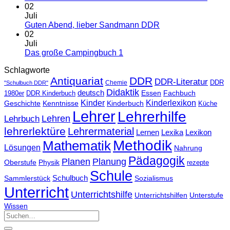
02
Juli
Guten Abend, lieber Sandmann DDR
02
Juli
Das große Campingbuch 1
Schlagworte
Antiquariat
DDR
DDR-Literatur
Chemie
DDR
"Schulbuch DDR"
Didaktik
deutsch
Essen
Fachbuch
1980er
DDR Kinderbuch
Kinder
Kinderlexikon
Kinderbuch
Geschichte
Kenntnisse
Küche
Lehrer
Lehrerhilfe
Lehrbuch
Lehren
lehrerlektüre
Lehrermaterial
Lernen
Lexika
Lexikon
Methodik
Mathematik
Lösungen
Nahrung
Pädagogik
Planen
Planung
Physik
Oberstufe
rezepte
Schule
Schulbuch
Sammlerstück
Sozialismus
Unterricht
Unterrichtshilfe
Unterrichtshilfen
Unterstufe
Wissen
Suchen
nach: