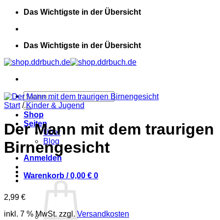
Zum
Das Wichtigste in der Übersicht
Inhalt
springen
Das Wichtigste in der Übersicht
Suchen
nach:
Start
/
Kinder & Jugend
Shop
Seiten
Der Mann mit dem traurigen
Über
Blog
Birnengesicht
Anmelden
Warenkorb /
0,00
€
0
2,99
€
inkl. 7 % MwSt.
zzgl.
Versandkosten