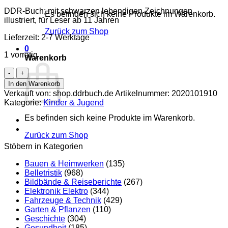
DDR-Buch; mit schwarzen lebendigen Zeichnungen
Es befinden sich keine Produkte im Warenkorb.
illustriert, für Leser ab 11 Jahren
Zurück zum Shop
Lieferzeit:
2-7 Werktage
0
1 vorrätig
Warenkorb
Der
Junge
In den Warenkorb
mit
Verkauft von: shop.ddrbuch.de
Artikelnummer:
2020101910
den
Kategorie:
Kinder & Jugend
beiden
Namen
Es befinden sich keine Produkte im Warenkorb.
Menge
Zurück zum Shop
Stöbern in Kategorien
Bauen & Heimwerken
(135)
Belletristik
(968)
Bildbände & Reiseberichte
(267)
Elektronik Elektro
(344)
Fahrzeuge & Technik
(429)
Garten & Pflanzen
(110)
Geschichte
(304)
Gesundheit
(185)