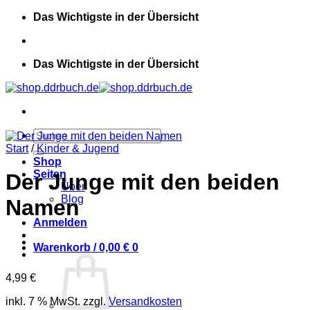
Zum
Das Wichtigste in der Übersicht
Inhalt
springen
Das Wichtigste in der Übersicht
Suchen
nach:
Start
/
Kinder & Jugend
Shop
Seiten
Der Junge mit den beiden
Über
Blog
Namen
Anmelden
Warenkorb /
0,00
€
0
4,99
€
inkl. 7 % MwSt.
zzgl.
Versandkosten