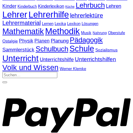
Lehrbuch
Lehren
Kinder
Kinderlexikon
Kinderbuch
Küche
Lehrerhilfe
Lehrer
lehrerlektüre
Lehrermaterial
Lernen
Lexika
Lexikon
Lösungen
Methodik
Mathematik
Oberstufe
Musik
Nahrung
Pädagogik
Physik
Planen
Planung
Ostalgie
Schule
Schulbuch
Sammlerstück
Sozialismus
Unterricht
Unterrichtshilfen
Unterrichtshilfe
Volk und Wissen
Werner Klemke
Suchen
nach: