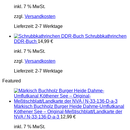
inkl. 7 % MwSt.
zzgl.
Versandkosten
Lieferzeit:
2-7 Werktage
Schrubbkathrinchen
DDR-Buch
14,99
€
inkl. 7 % MwSt.
zzgl.
Versandkosten
Lieferzeit:
2-7 Werktage
Featured
Märkisch Buchholz Burger Heide Dahme-Umflutkanal
Köthener See – Original-Meßtischblatt/Landkarte der
NVA / N-33-136-D-a-3
12,99
€
inkl. 7 % MwSt.