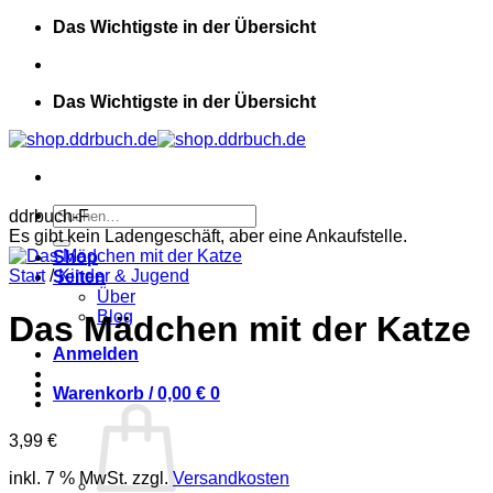
Zum
Das Wichtigste in der Übersicht
Inhalt
springen
Das Wichtigste in der Übersicht
Suchen
ddrbuch-F
nach:
Es gibt kein Ladengeschäft, aber eine Ankaufstelle.
Shop
Start
/
Kinder & Jugend
Seiten
Über
Blog
Das Mädchen mit der Katze
Anmelden
Warenkorb /
0,00
€
0
3,99
€
inkl. 7 % MwSt.
zzgl.
Versandkosten