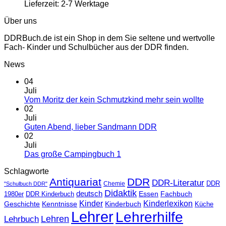
Lieferzeit:
2-7 Werktage
Über uns
DDRBuch.de ist ein Shop in dem Sie seltene und wertvolle
Fach- Kinder und Schulbücher aus der DDR finden.
News
04
Juli
Vom Moritz der kein Schmutzkind mehr sein wollte
02
Juli
Guten Abend, lieber Sandmann DDR
02
Juli
Das große Campingbuch 1
Schlagworte
Antiquariat
DDR
DDR-Literatur
Chemie
DDR
"Schulbuch DDR"
Didaktik
deutsch
Essen
Fachbuch
1980er
DDR Kinderbuch
Kinder
Kinderlexikon
Kinderbuch
Geschichte
Kenntnisse
Küche
Lehrer
Lehrerhilfe
Lehrbuch
Lehren