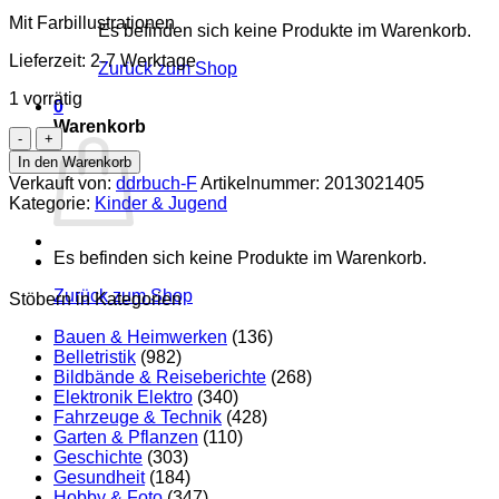
Mit Farbillustrationen
Es befinden sich keine Produkte im Warenkorb.
Lieferzeit:
2-7 Werktage
Zurück zum Shop
1 vorrätig
0
Warenkorb
Das
Mädchen
In den Warenkorb
mit
Verkauft von:
ddrbuch-F
Artikelnummer:
2013021405
der
Kategorie:
Kinder & Jugend
Katze
Menge
Es befinden sich keine Produkte im Warenkorb.
Zurück zum Shop
Stöbern in Kategorien
Bauen & Heimwerken
(136)
Belletristik
(982)
Bildbände & Reiseberichte
(268)
Elektronik Elektro
(340)
Fahrzeuge & Technik
(428)
Garten & Pflanzen
(110)
Geschichte
(303)
Gesundheit
(184)
Hobby & Foto
(347)