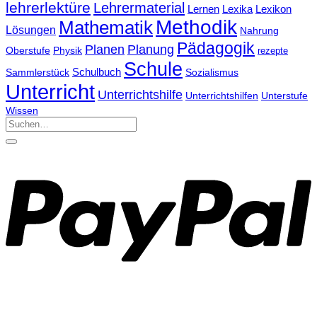
lehrerlektüre
Lehrermaterial
Lernen
Lexika
Lexikon
Methodik
Mathematik
Lösungen
Nahrung
Pädagogik
Planen
Planung
Physik
Oberstufe
rezepte
Schule
Schulbuch
Sammlerstück
Sozialismus
Unterricht
Unterrichtshilfe
Unterrichtshilfen
Unterstufe
Wissen
Suchen
nach: