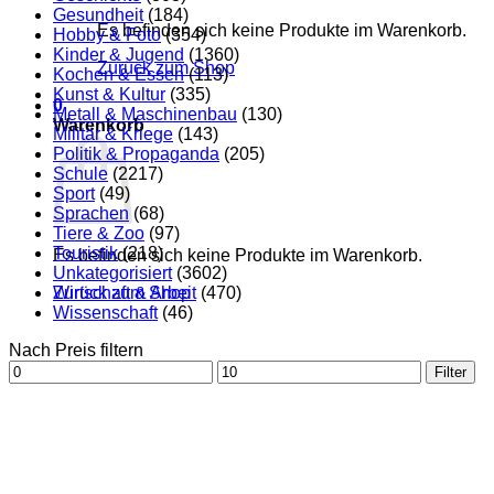
Gesundheit
(184)
Es befinden sich keine Produkte im Warenkorb.
Hobby & Foto
(354)
Kinder & Jugend
(1360)
Zurück zum Shop
Kochen & Essen
(113)
Kunst & Kultur
(335)
0
Metall & Maschinenbau
(130)
Warenkorb
Militär & Kriege
(143)
Politik & Propaganda
(205)
Schule
(2217)
Sport
(49)
Sprachen
(68)
Tiere & Zoo
(97)
Touristik
(218)
Es befinden sich keine Produkte im Warenkorb.
Unkategorisiert
(3602)
Zurück zum Shop
Wirtschaft & Arbeit
(470)
Wissenschaft
(46)
Nach Preis filtern
Min.
Max.
Filter
Preis
Preis