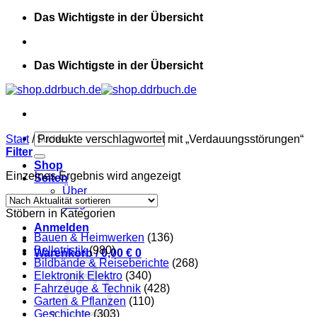
Zum
Das Wichtigste in der Übersicht
Inhalt
springen
Das Wichtigste in der Übersicht
Suchen
Start
/
Produkte verschlagwortet mit „Verdauungsstörungen“
nach:
Filter
Shop
Einzelnes Ergebnis wird angezeigt
Seiten
Über
Blog
Stöbern in Kategorien
Anmelden
Bauen & Heimwerken
(136)
Belletristik
(980)
Warenkorb /
0,00
€
0
Bildbände & Reiseberichte
(268)
Elektronik Elektro
(340)
Fahrzeuge & Technik
(428)
Garten & Pflanzen
(110)
Geschichte
(303)