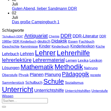
Juli
Guten Abend, lieber Sandmann DDR
02
Juli
Das große Campingbuch 1
Schlagworte
DDR
Antiquariat
DDR-Literatur
Chemie
DDR
"Schulbuch DDR"
Didaktik
deutsch
Essen
Fachbuch
1980er
DDR Kinderbuch
Kinder
Kinderlexikon
Geschichte
Kenntnisse
Kinderbuch
Küche
Lehrer
Lehrerhilfe
Lehrbuch
Lehren
lehrerlektüre
Lehrermaterial
Lernen
Lexika
Lexikon
Methodik
Mathematik
Lösungen
Nahrung
Pädagogik
Planen
Planung
Physik
Oberstufe
rezepte
Schule
Schulbuch
Sammlerstück
Sozialismus
Unterricht
Unterrichtshilfe
Unterrichtshilfen
Unterstufe
Wissen
Suchen
nach: