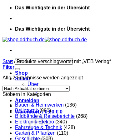
Zum
Das Wichtigste in der Übersicht
Inhalt
springen
Das Wichtigste in der Übersicht
Suchen
Start
/
Produkte verschlagwortet mit „VEB Verlag“
nach:
Filter
Shop
Nach
Alle 2 Ergebnisse werden angezeigt
Seiten
Aktualität
Über
sortiert
Blog
Stöbern in Kategorien
Anmelden
Bauen & Heimwerken
(136)
Belletristik
(980)
Warenkorb /
0,00
€
0
Bildbände & Reiseberichte
(268)
Elektronik Elektro
(340)
Fahrzeuge & Technik
(428)
Garten & Pflanzen
(110)
Geschichte
(303)