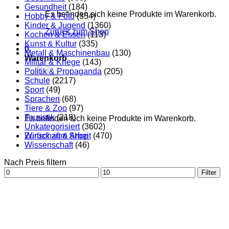
Gesundheit
(184)
Es befinden sich keine Produkte im Warenkorb.
Hobby & Foto
(354)
Kinder & Jugend
(1360)
Zurück zum Shop
Kochen & Essen
(113)
Kunst & Kultur
(335)
0
Metall & Maschinenbau
(130)
Warenkorb
Militär & Kriege
(143)
Politik & Propaganda
(205)
Schule
(2217)
Sport
(49)
Sprachen
(68)
Tiere & Zoo
(97)
Touristik
(218)
Es befinden sich keine Produkte im Warenkorb.
Unkategorisiert
(3602)
Zurück zum Shop
Wirtschaft & Arbeit
(470)
Wissenschaft
(46)
Nach Preis filtern
Min.
Max.
Filter
Preis
Preis