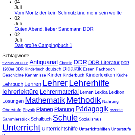
04
Juli
Vom Moritz der kein Schmutzkind mehr sein wollte
02
Juli
Guten Abend, lieber Sandmann DDR
02
Juli
Das große Campingbuch 1
Schlagworte
DDR
Antiquariat
DDR-Literatur
Chemie
DDR
"Schulbuch DDR"
Didaktik
deutsch
Essen
Fachbuch
1980er
DDR Kinderbuch
Kinder
Kinderlexikon
Geschichte
Kenntnisse
Kinderbuch
Küche
Lehrer
Lehrerhilfe
Lehrbuch
Lehren
lehrerlektüre
Lehrermaterial
Lernen
Lexika
Lexikon
Methodik
Mathematik
Lösungen
Nahrung
Pädagogik
Planen
Planung
Physik
Oberstufe
rezepte
Schule
Schulbuch
Sammlerstück
Sozialismus
Unterricht
Unterrichtshilfe
Unterrichtshilfen
Unterstufe