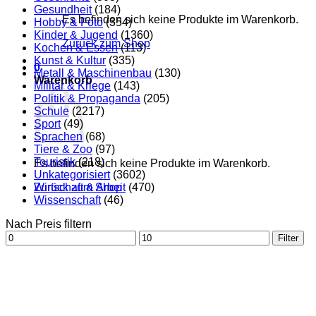
Gesundheit
(184)
Es befinden sich keine Produkte im Warenkorb.
Hobby & Foto
(354)
Kinder & Jugend
(1360)
Zurück zum Shop
Kochen & Essen
(113)
Kunst & Kultur
(335)
0
Metall & Maschinenbau
(130)
Warenkorb
Militär & Kriege
(143)
Politik & Propaganda
(205)
Schule
(2217)
Sport
(49)
Sprachen
(68)
Tiere & Zoo
(97)
Touristik
(218)
Es befinden sich keine Produkte im Warenkorb.
Unkategorisiert
(3602)
Zurück zum Shop
Wirtschaft & Arbeit
(470)
Wissenschaft
(46)
Nach Preis filtern
Min.
Max.
Filter
Preis
Preis