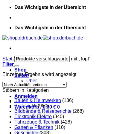
Zum
Das Wichtigste in der Übersicht
Inhalt
springen
Das Wichtigste in der Übersicht
Suchen
Start
/
Produkte verschlagwortet mit „Topf“
nach:
Filter
Shop
Einzelnes Ergebnis wird angezeigt
Seiten
Über
Blog
Stöbern in Kategorien
Anmelden
Bauen & Heimwerken
(136)
Belletristik
(980)
Warenkorb /
0,00
€
0
Bildbände & Reiseberichte
(268)
Elektronik Elektro
(340)
Fahrzeuge & Technik
(428)
Garten & Pflanzen
(110)
Geschichte
(303)