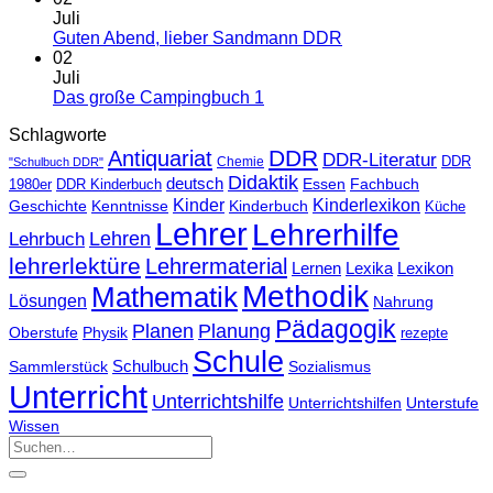
Juli
Guten Abend, lieber Sandmann DDR
02
Juli
Das große Campingbuch 1
Schlagworte
DDR
Antiquariat
DDR-Literatur
Chemie
DDR
"Schulbuch DDR"
Didaktik
deutsch
Essen
Fachbuch
1980er
DDR Kinderbuch
Kinder
Kinderlexikon
Geschichte
Kenntnisse
Kinderbuch
Küche
Lehrer
Lehrerhilfe
Lehrbuch
Lehren
lehrerlektüre
Lehrermaterial
Lernen
Lexika
Lexikon
Methodik
Mathematik
Lösungen
Nahrung
Pädagogik
Planen
Planung
Physik
Oberstufe
rezepte
Schule
Schulbuch
Sammlerstück
Sozialismus
Unterricht
Unterrichtshilfe
Unterrichtshilfen
Unterstufe
Wissen
Suchen
nach: