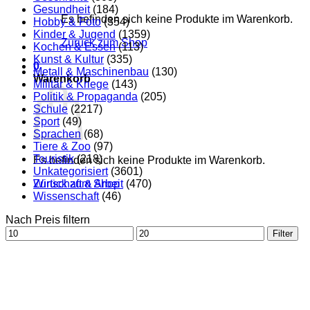
Gesundheit
(184)
Es befinden sich keine Produkte im Warenkorb.
Hobby & Foto
(354)
Kinder & Jugend
(1359)
Zurück zum Shop
Kochen & Essen
(113)
Kunst & Kultur
(335)
0
Metall & Maschinenbau
(130)
Warenkorb
Militär & Kriege
(143)
Politik & Propaganda
(205)
Schule
(2217)
Sport
(49)
Sprachen
(68)
Tiere & Zoo
(97)
Touristik
(218)
Es befinden sich keine Produkte im Warenkorb.
Unkategorisiert
(3601)
Zurück zum Shop
Wirtschaft & Arbeit
(470)
Wissenschaft
(46)
Nach Preis filtern
Min.
Max.
Filter
Preis
Preis