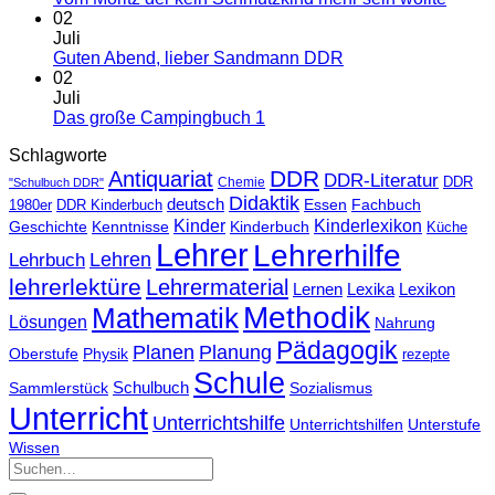
02
Juli
Guten Abend, lieber Sandmann DDR
02
Juli
Das große Campingbuch 1
Schlagworte
DDR
Antiquariat
DDR-Literatur
Chemie
DDR
"Schulbuch DDR"
Didaktik
deutsch
Essen
Fachbuch
1980er
DDR Kinderbuch
Kinder
Kinderlexikon
Geschichte
Kenntnisse
Kinderbuch
Küche
Lehrer
Lehrerhilfe
Lehrbuch
Lehren
lehrerlektüre
Lehrermaterial
Lernen
Lexika
Lexikon
Methodik
Mathematik
Lösungen
Nahrung
Pädagogik
Planen
Planung
Physik
Oberstufe
rezepte
Schule
Schulbuch
Sammlerstück
Sozialismus
Unterricht
Unterrichtshilfe
Unterrichtshilfen
Unterstufe
Wissen
Suchen
nach: