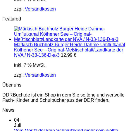
zzgl.
Versandkosten
Featured
Märkisch Buchholz Burger Heide Dahme-Umflutkanal
Köthener See – Original-Meßtischblatt/Landkarte der
NVA / N-33-136-D-a-3
12,99
€
inkl. 7 % MwSt.
zzgl.
Versandkosten
Über uns
DDRBuch.de ist ein Shop in dem Sie seltene und wertvolle
Fach- Kinder und Schulbücher aus der DDR finden.
News
04
Juli
Vom Moritz der kein Schmutzkind mehr sein wollte