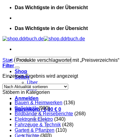
Zum
Das Wichtigste in der Übersicht
Inhalt
springen
Das Wichtigste in der Übersicht
Suchen
Start
/
Produkte verschlagwortet mit „Preisverzeichnis“
nach:
Filter
Shop
Einzelnes Ergebnis wird angezeigt
Seiten
Über
Blog
Stöbern in Kategorien
Anmelden
Bauen & Heimwerken
(136)
Belletristik
(980)
Warenkorb /
0,00
€
0
Bildbände & Reiseberichte
(268)
Elektronik Elektro
(340)
Fahrzeuge & Technik
(428)
Garten & Pflanzen
(110)
Geschichte
(303)