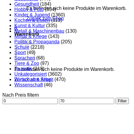
Gesundheit
(184)
Es befinden sich keine Produkte im Warenkorb.
Hobby & Foto
(354)
Kinder & Jugend
(1360)
Zurück zum Shop
Kochen & Essen
(113)
Kunst & Kultur
(335)
0
Metall & Maschinenbau
(130)
Warenkorb
Militär & Kriege
(143)
Politik & Propaganda
(205)
Schule
(2218)
Sport
(49)
Sprachen
(68)
Tiere & Zoo
(97)
Touristik
(218)
Es befinden sich keine Produkte im Warenkorb.
Unkategorisiert
(3602)
Zurück zum Shop
Wirtschaft & Arbeit
(470)
Wissenschaft
(46)
Nach Preis filtern
Min.
Max.
Filter
Preis
Preis