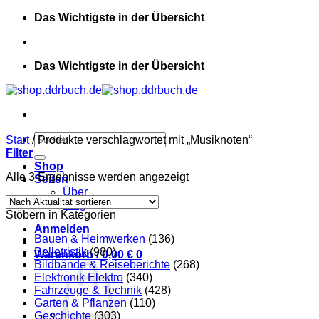
Zum
Das Wichtigste in der Übersicht
Inhalt
springen
Das Wichtigste in der Übersicht
Suchen
Start
/
Produkte verschlagwortet mit „Musiknoten“
nach:
Filter
Shop
Nach
Alle 3 Ergebnisse werden angezeigt
Seiten
Aktualität
Über
sortiert
Blog
Stöbern in Kategorien
Anmelden
Bauen & Heimwerken
(136)
Belletristik
(980)
Warenkorb /
0,00
€
0
Bildbände & Reiseberichte
(268)
Elektronik Elektro
(340)
Fahrzeuge & Technik
(428)
Garten & Pflanzen
(110)
Geschichte
(303)