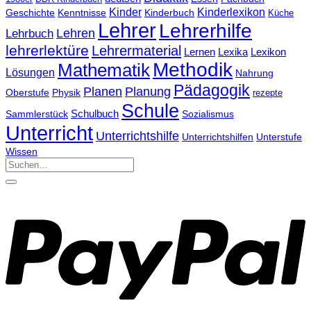
Kinder
Kinderlexikon
Geschichte
Kenntnisse
Kinderbuch
Küche
Lehrer
Lehrerhilfe
Lehrbuch
Lehren
lehrerlektüre
Lehrermaterial
Lernen
Lexika
Lexikon
Methodik
Mathematik
Lösungen
Nahrung
Pädagogik
Planen
Planung
Physik
Oberstufe
rezepte
Schule
Schulbuch
Sammlerstück
Sozialismus
Unterricht
Unterrichtshilfe
Unterrichtshilfen
Unterstufe
Wissen
Suchen
nach: