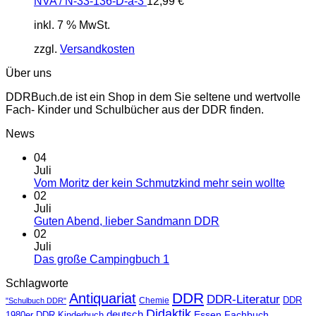
NVA / N-33-136-D-a-3
12,99
€
inkl. 7 % MwSt.
zzgl.
Versandkosten
Über uns
DDRBuch.de ist ein Shop in dem Sie seltene und wertvolle
Fach- Kinder und Schulbücher aus der DDR finden.
News
04
Juli
Vom Moritz der kein Schmutzkind mehr sein wollte
02
Juli
Guten Abend, lieber Sandmann DDR
02
Juli
Das große Campingbuch 1
Schlagworte
DDR
Antiquariat
DDR-Literatur
Chemie
DDR
"Schulbuch DDR"
Didaktik
deutsch
Essen
Fachbuch
1980er
DDR Kinderbuch