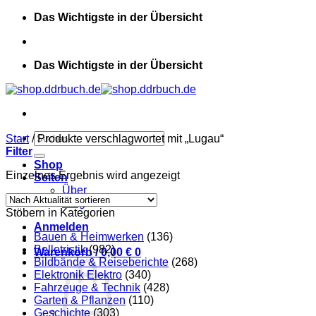
Zum
Das Wichtigste in der Übersicht
Inhalt
springen
Das Wichtigste in der Übersicht
Suchen
Start
/
Produkte verschlagwortet mit „Lugau“
nach:
Filter
Shop
Einzelnes Ergebnis wird angezeigt
Seiten
Über
Blog
Stöbern in Kategorien
Anmelden
Bauen & Heimwerken
(136)
Belletristik
(982)
Warenkorb /
0,00
€
0
Bildbände & Reiseberichte
(268)
Elektronik Elektro
(340)
Fahrzeuge & Technik
(428)
Garten & Pflanzen
(110)
Geschichte
(303)