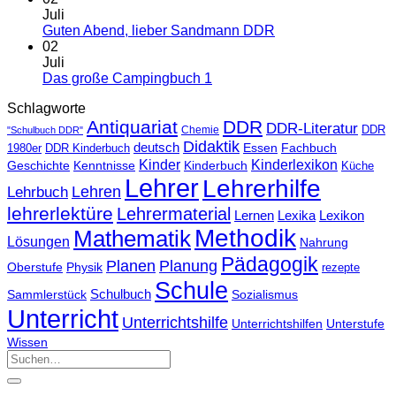
Juli
Guten Abend, lieber Sandmann DDR
02
Juli
Das große Campingbuch 1
Schlagworte
Antiquariat
DDR
DDR-Literatur
Chemie
DDR
"Schulbuch DDR"
Didaktik
deutsch
Essen
Fachbuch
1980er
DDR Kinderbuch
Kinder
Kinderlexikon
Kinderbuch
Geschichte
Kenntnisse
Küche
Lehrer
Lehrerhilfe
Lehrbuch
Lehren
lehrerlektüre
Lehrermaterial
Lernen
Lexika
Lexikon
Methodik
Mathematik
Lösungen
Nahrung
Pädagogik
Planen
Planung
Physik
Oberstufe
rezepte
Schule
Schulbuch
Sammlerstück
Sozialismus
Unterricht
Unterrichtshilfe
Unterrichtshilfen
Unterstufe
Wissen
Suchen
nach: