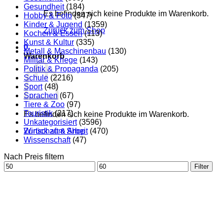
Gesundheit
(184)
Es befinden sich keine Produkte im Warenkorb.
Hobby & Foto
(347)
Kinder & Jugend
(1359)
Zurück zum Shop
Kochen & Essen
(113)
Kunst & Kultur
(335)
0
Metall & Maschinenbau
(130)
Warenkorb
Militär & Kriege
(143)
Politik & Propaganda
(205)
Schule
(2216)
Sport
(48)
Sprachen
(67)
Tiere & Zoo
(97)
Touristik
(217)
Es befinden sich keine Produkte im Warenkorb.
Unkategorisiert
(3596)
Zurück zum Shop
Wirtschaft & Arbeit
(470)
Wissenschaft
(47)
Nach Preis filtern
Min.
Max.
Filter
Preis
Preis