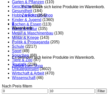
Garten & Pflanzen
(110)
Geschichte
(303)
Es befinden sich keine Produkte im Warenkorb.
Gesundheit
(184)
Hobby & Foto
Zurück zum Shop
(354)
Kinder & Jugend
(1360)
0
Kochen & Essen
(113)
Warenkorb
Kunst & Kultur
(335)
Metall & Maschinenbau
(130)
Militär & Kriege
(143)
Politik & Propaganda
(205)
Schule
(2217)
Sport
(49)
Sprachen
(68)
Es befinden sich keine Produkte im Warenkorb.
Tiere & Zoo
(97)
Touristik
(218)
Zurück zum Shop
Unkategorisiert
(3602)
Wirtschaft & Arbeit
(470)
Wissenschaft
(46)
Nach Preis filtern
Min.
Max.
Filter
Preis
Preis