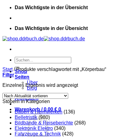
Zum
Das Wichtigste in der Übersicht
Inhalt
springen
Das Wichtigste in der Übersicht
Suchen
nach:
Start
/
Produkte verschlagwortet mit „Körperbau“
Shop
Filter
Seiten
Über
Einzelnes Ergebnis wird angezeigt
Blog
Anmelden
Stöbern in Kategorien
Warenkorb /
0,00
€
0
Bauen & Heimwerken
(136)
Belletristik
(980)
Bildbände & Reiseberichte
(268)
Elektronik Elektro
(340)
Fahrzeuge & Technik
(428)